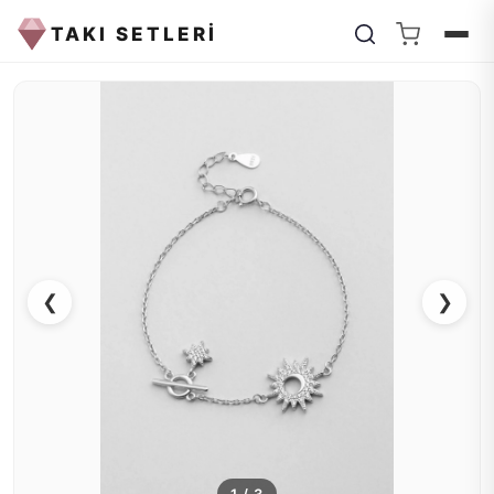
TAKI SETLERİ
❮
❯