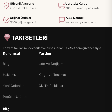
Güvenli Alışveriş
Ücretsiz Kargo
256-bit SSL koruması
2000 TL üzeri siparişlerde
Orijinal Ürünler
7/24 Destek
%100 orijinal garanti
Her zaman yanınızdayız
TAKI SETLERİ
En zarif takılar, mücevherler ve aksesuarlar. TakiSet.com güvencesiyle.
Kurumsal
Yardım
Blog
İade ve Değişim
Hakkımızda
Kargo ve Teslimat
Yeni Gelenler
Gizlilik Politikası
Popüler Ürünler
Bilgi