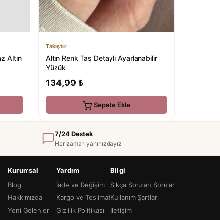
Takıştır
z Altın
Altın Renk Taş Detaylı Ayarlanabilir
Yüzük
134,99 ₺
Sepete Ekle
7/24 Destek
Her zaman yanınızdayız
Kurumsal
Yardım
Bilgi
Blog
İade ve Değişim
Sıkça Sorulan Sorular
Hakkımızda
Kargo ve Teslimat
Kullanım Şartları
Yeni Gelenler
Gizlilik Politikası
İletişim