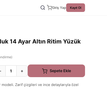
Giriş Yap
Kayıt Ol
k 14 Ayar Altın Ritim Yüzük
ndirme)
−
+
Sepete Ekle
deli. Zarif çizgileri ve ince detaylarıyla özel