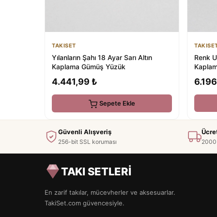
TAKISE
TAKISET
Renk U
Yılanların Şahı 18 Ayar Sarı Altın
Kaplam
Kaplama Gümüş Yüzük
6.196
4.441,99 ₺
Sepete Ekle
Güvenli Alışveriş
Ücre
256-bit SSL koruması
2000 
TAKI SETLERİ
En zarif takılar, mücevherler ve aksesuarlar.
TakiSet.com güvencesiyle.