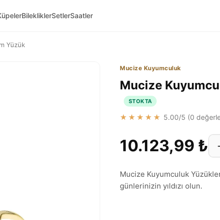
Küpeler
Bileklikler
Setler
Saatler
im Yüzük
Mucize Kuyumculuk
Mucize Kuyumculu
STOKTA
★★★★★
5.00
/5 (
0
değerle
10.123,99 ₺
Mucize Kuyumculuk Yüzükler mo
günlerinizin yıldızı olun.