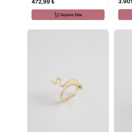
3.901
472,99 ₺
Sepete Ekle