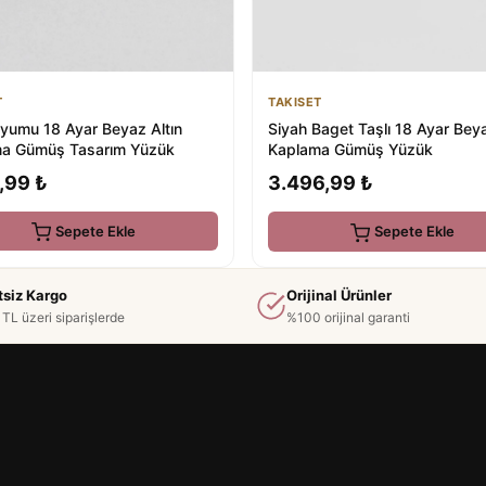
T
TAKISET
yumu 18 Ayar Beyaz Altın
Siyah Baget Taşlı 18 Ayar Beya
a Gümüş Tasarım Yüzük
Kaplama Gümüş Yüzük
,99 ₺
3.496,99 ₺
Sepete Ekle
Sepete Ekle
tsiz Kargo
Orijinal Ürünler
TL üzeri siparişlerde
%100 orijinal garanti