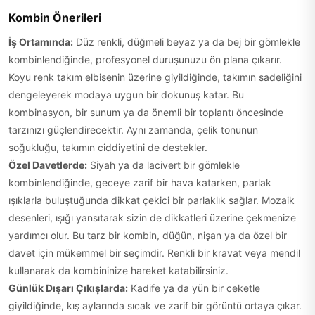
Kombin Önerileri
İş Ortamında:
Düz renkli, düğmeli beyaz ya da bej bir gömlekle
kombinlendiğinde, profesyonel duruşunuzu ön plana çıkarır.
Koyu renk takım elbisenin üzerine giyildiğinde, takımın sadeliğini
dengeleyerek modaya uygun bir dokunuş katar. Bu
kombinasyon, bir sunum ya da önemli bir toplantı öncesinde
tarzınızı güçlendirecektir. Aynı zamanda, çelik tonunun
soğukluğu, takımın ciddiyetini de destekler.
Özel Davetlerde:
Siyah ya da lacivert bir gömlekle
kombinlendiğinde, geceye zarif bir hava katarken, parlak
ışıklarla buluştuğunda dikkat çekici bir parlaklık sağlar. Mozaik
desenleri, ışığı yansıtarak sizin de dikkatleri üzerine çekmenize
yardımcı olur. Bu tarz bir kombin, düğün, nişan ya da özel bir
davet için mükemmel bir seçimdir. Renkli bir kravat veya mendil
kullanarak da kombininize hareket katabilirsiniz.
Günlük Dışarı Çıkışlarda:
Kadife ya da yün bir ceketle
giyildiğinde, kış aylarında sıcak ve zarif bir görüntü ortaya çıkar.