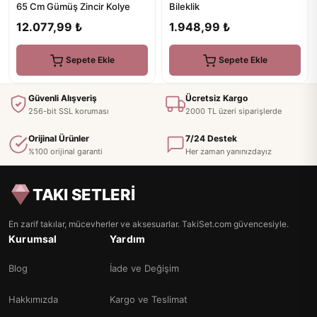
65 Cm Gümüş Zincir Kolye
Bileklik
12.077,99 ₺
1.948,99 ₺
Sepete Ekle
Sepete Ekle
Güvenli Alışveriş
Ücretsiz Kargo
256-bit SSL koruması
2000 TL üzeri siparişlerde
Orijinal Ürünler
7/24 Destek
%100 orijinal garanti
Her zaman yanınızdayız
TAKI SETLERİ
En zarif takılar, mücevherler ve aksesuarlar. TakiSet.com güvencesiyle.
Kurumsal
Yardım
Blog
İade ve Değişim
Hakkımızda
Kargo ve Teslimat