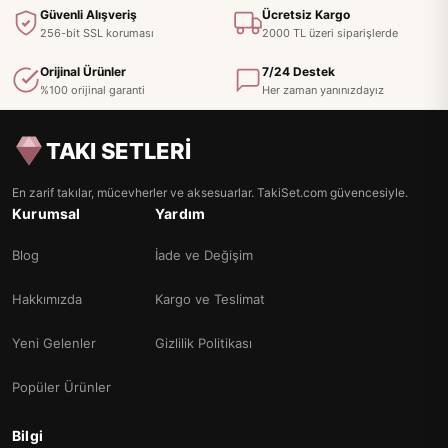
Güvenli Alışveriş
Ücretsiz Kargo
256-bit SSL koruması
2000 TL üzeri siparişlerde
Orijinal Ürünler
7/24 Destek
%100 orijinal garanti
Her zaman yanınızdayız
TAKI SETLERİ
En zarif takılar, mücevherler ve aksesuarlar. TakiSet.com güvencesiyle.
Kurumsal
Yardım
Blog
İade ve Değişim
Hakkımızda
Kargo ve Teslimat
Yeni Gelenler
Gizlilik Politikası
Popüler Ürünler
Bilgi