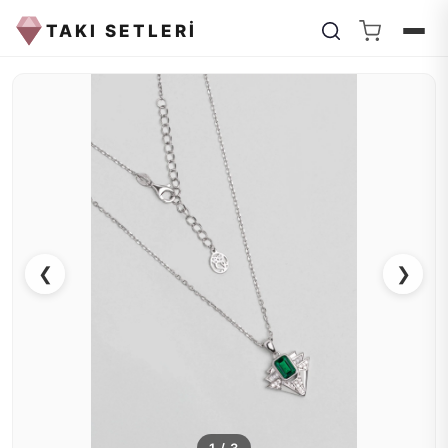
TAKI SETLERİ
❮
❯