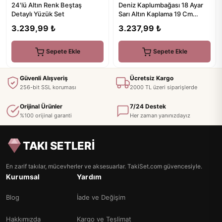
24'lü Altın Renk Beştaş
Deniz Kaplumbağası 18 Ayar
Detaylı Yüzük Set
Sarı Altın Kaplama 19 Cm
Gümüş Şahmeran
3.239,99 ₺
3.237,99 ₺
Sepete Ekle
Sepete Ekle
Güvenli Alışveriş
Ücretsiz Kargo
256-bit SSL koruması
2000 TL üzeri siparişlerde
Orijinal Ürünler
7/24 Destek
%100 orijinal garanti
Her zaman yanınızdayız
TAKI SETLERİ
En zarif takılar, mücevherler ve aksesuarlar. TakiSet.com güvencesiyle.
Kurumsal
Yardım
Blog
İade ve Değişim
Hakkımızda
Kargo ve Teslimat