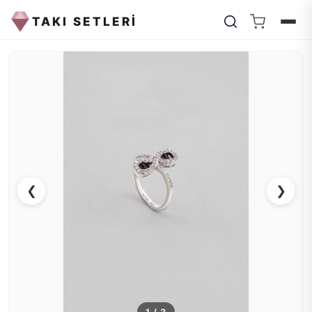
TAKI SETLERİ
❮
❯