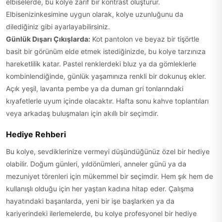
elbiselerde, bu kolye zarif bir kontrast oluşturur.
Elbisenizinkesimine uygun olarak, kolye uzunluğunu da
dilediğiniz gibi ayarlayabilirsiniz.
Günlük Dışarı Çıkışlarda:
Kot pantolon ve beyaz bir tişörtle
basit bir görünüm elde etmek istediğinizde, bu kolye tarzınıza
hareketlilik katar. Pastel renklerdeki bluz ya da gömleklerle
kombinlendiğinde, günlük yaşamınıza renkli bir dokunuş ekler.
Açık yeşil, lavanta pembe ya da duman gri tonlarındaki
kıyafetlerle uyum içinde olacaktır. Hafta sonu kahve toplantıları
veya arkadaş buluşmaları için akıllı bir seçimdir.
Hediye Rehberi
Bu kolye, sevdiklerinize vermeyi düşündüğünüz özel bir hediye
olabilir. Doğum günleri, yıldönümleri, anneler günü ya da
mezuniyet törenleri için mükemmel bir seçimdir. Hem şık hem de
kullanışlı olduğu için her yaştan kadına hitap eder. Çalışma
hayatındaki başarılarda, yeni bir işe başlarken ya da
kariyerindeki ilerlemelerde, bu kolye profesyonel bir hediye