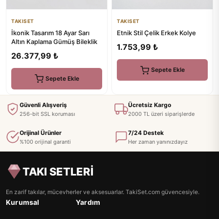
TAKISET
TAKISET
İkonik Tasarım 18 Ayar Sarı
Etnik Stil Çelik Erkek Kolye
Altın Kaplama Gümüş Bileklik
1.753,99 ₺
26.377,99 ₺
Sepete Ekle
Sepete Ekle
Güvenli Alışveriş
Ücretsiz Kargo
256-bit SSL koruması
2000 TL üzeri siparişlerde
Orijinal Ürünler
7/24 Destek
%100 orijinal garanti
Her zaman yanınızdayız
TAKI SETLERİ
En zarif takılar, mücevherler ve aksesuarlar. TakiSet.com güvencesiyle.
Kurumsal
Yardım