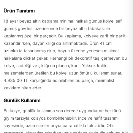
Ürün Tanıtımı
18 ayar beyaz altın kaplama minimal halkalı gümüş kolye, saf
gümüş gövdesi üzerine ince bir beyaz altın tabakası ile
kaplanmış özel bir parçadır. Bu kaplama, kolyeye zarif bir parıltı
kazandırırken, dayanıklılığı da artırmaktadır. Ürün 41 cm
uzunlukta tasarlanmış olup, boyun üzerine yerleşen minimal
halkalarla dikkat çeker. Herhangi bir dekoratif taş içermeyen bu
kolye, sadeliği ve şıklığı ön plana çıkarır. Yüksek kaliteli
malzemelerden üretilen bu kolye, uzun ömürlü kullanım sunar.
4.935,00 TL karşılığında edinilebilen bu parça, minimalist
zevklere hitap eder.
Günlük Kullanım
Bu kolye, günlük kullanıma son derece uygundur ve her türlü
giyim tarzıyla kolayca kombinlenebilir. İnce ve hafif tasarımı
sayesinde, uzun süreler boyunca rahatlıkla takılabilir. Ofis
ortamında, alışverişe çıkarken veya sadece evde dinlenirken bile