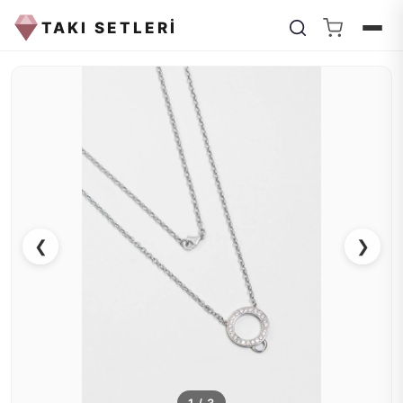
TAKI SETLERİ
❮
❯