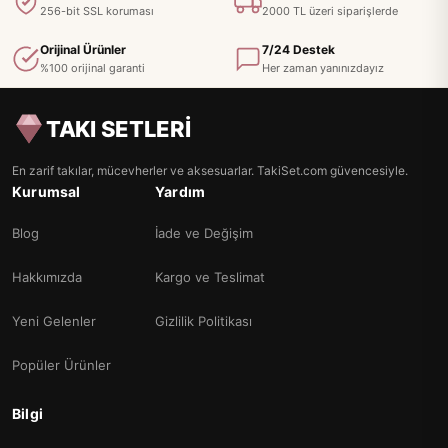
256-bit SSL koruması
2000 TL üzeri siparişlerde
Orijinal Ürünler
7/24 Destek
%100 orijinal garanti
Her zaman yanınızdayız
TAKI SETLERİ
En zarif takılar, mücevherler ve aksesuarlar. TakiSet.com güvencesiyle.
Kurumsal
Yardım
Blog
İade ve Değişim
Hakkımızda
Kargo ve Teslimat
Yeni Gelenler
Gizlilik Politikası
Popüler Ürünler
Bilgi