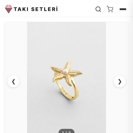
TAKI SETLERİ
❮
❯