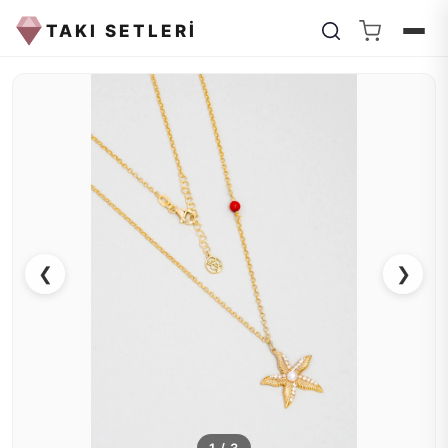
TAKI SETLERİ
❮
❯