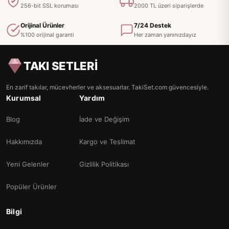
256-bit SSL koruması
2000 TL üzeri siparişlerde
Orijinal Ürünler
7/24 Destek
%100 orijinal garanti
Her zaman yanınızdayız
TAKI SETLERİ
En zarif takılar, mücevherler ve aksesuarlar. TakiSet.com güvencesiyle.
Kurumsal
Yardım
Blog
İade ve Değişim
Hakkımızda
Kargo ve Teslimat
Yeni Gelenler
Gizlilik Politikası
Popüler Ürünler
Bilgi