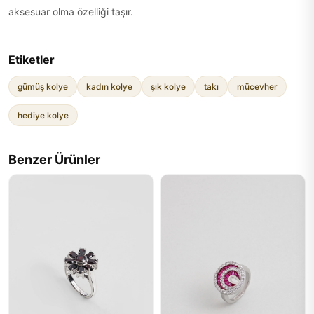
aksesuar olma özelliği taşır.
Etiketler
gümüş kolye
kadın kolye
şık kolye
takı
mücevher
hediye kolye
Benzer Ürünler