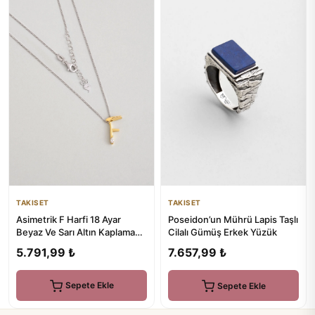
TAKISET
TAKISET
Asimetrik F Harfi 18 Ayar
Poseidon’un Mührü Lapis Taşlı
Beyaz Ve Sarı Altın Kaplama
Cilalı Gümüş Erkek Yüzük
45 Cm Gümüş Harfli Kolye
5.791,99 ₺
7.657,99 ₺
Sepete Ekle
Sepete Ekle