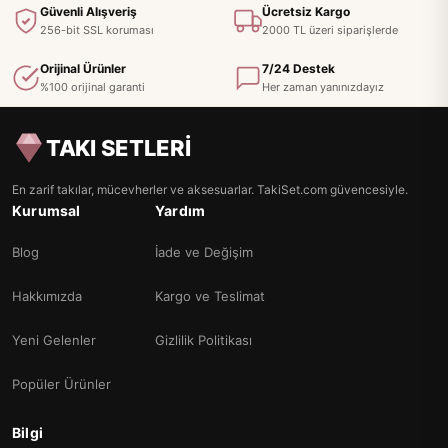
Güvenli Alışveriş
Ücretsiz Kargo
256-bit SSL koruması
2000 TL üzeri siparişlerde
Orijinal Ürünler
7/24 Destek
%100 orijinal garanti
Her zaman yanınızdayız
TAKI SETLERİ
En zarif takılar, mücevherler ve aksesuarlar. TakiSet.com güvencesiyle.
Kurumsal
Yardım
Blog
İade ve Değişim
Hakkımızda
Kargo ve Teslimat
Yeni Gelenler
Gizlilik Politikası
Popüler Ürünler
Bilgi