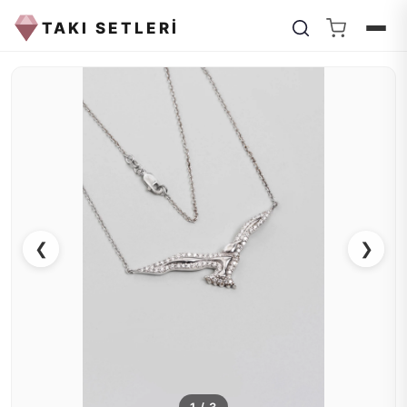
TAKI SETLERİ
❮
❯