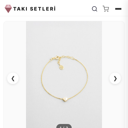
TAKI SETLERİ
❮
❯