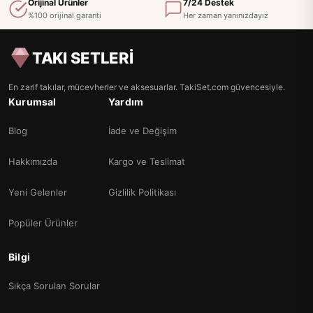
Orijinal Ürünler
7/24 Destek
%100 orijinal garanti
Her zaman yanınızdayız
TAKI SETLERİ
En zarif takılar, mücevherler ve aksesuarlar. TakiSet.com güvencesiyle.
Kurumsal
Yardım
Blog
İade ve Değişim
Hakkımızda
Kargo ve Teslimat
Yeni Gelenler
Gizlilik Politikası
Popüler Ürünler
Bilgi
Sıkça Sorulan Sorular