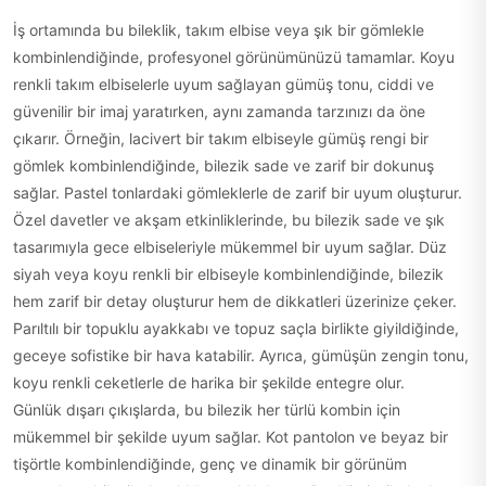
İş ortamında bu bileklik, takım elbise veya şık bir gömlekle
kombinlendiğinde, profesyonel görünümünüzü tamamlar. Koyu
renkli takım elbiselerle uyum sağlayan gümüş tonu, ciddi ve
güvenilir bir imaj yaratırken, aynı zamanda tarzınızı da öne
çıkarır. Örneğin, lacivert bir takım elbiseyle gümüş rengi bir
gömlek kombinlendiğinde, bilezik sade ve zarif bir dokunuş
sağlar. Pastel tonlardaki gömleklerle de zarif bir uyum oluşturur.
Özel davetler ve akşam etkinliklerinde, bu bilezik sade ve şık
tasarımıyla gece elbiseleriyle mükemmel bir uyum sağlar. Düz
siyah veya koyu renkli bir elbiseyle kombinlendiğinde, bilezik
hem zarif bir detay oluşturur hem de dikkatleri üzerinize çeker.
Parıltılı bir topuklu ayakkabı ve topuz saçla birlikte giyildiğinde,
geceye sofistike bir hava katabilir. Ayrıca, gümüşün zengin tonu,
koyu renkli ceketlerle de harika bir şekilde entegre olur.
Günlük dışarı çıkışlarda, bu bilezik her türlü kombin için
mükemmel bir şekilde uyum sağlar. Kot pantolon ve beyaz bir
tişörtle kombinlendiğinde, genç ve dinamik bir görünüm