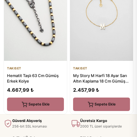
TAKISET
TAKISET
Hematit Taşlı 63 Cm Gümüş
My Story M Harfi 18 Ayar Sarı
Erkek Kolye
Altın Kaplama 18 Cm Gümüş
Bileklik
4.667,99 ₺
2.457,99 ₺
Sepete Ekle
Sepete Ekle
Güvenli Alışveriş
Ücretsiz Kargo
256-bit SSL koruması
2000 TL üzeri siparişlerde