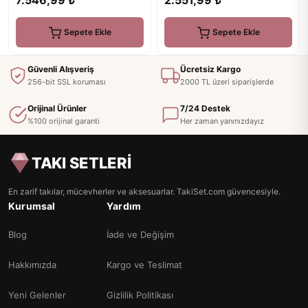
2.551,99 ₺
Sepete Ekle
Sepete Ekle
Güvenli Alışveriş
Ücretsiz Kargo
256-bit SSL koruması
2000 TL üzeri siparişlerde
Orijinal Ürünler
7/24 Destek
%100 orijinal garanti
Her zaman yanınızdayız
TAKI SETLERİ
En zarif takılar, mücevherler ve aksesuarlar. TakiSet.com güvencesiyle.
Kurumsal
Yardım
Blog
İade ve Değişim
Hakkımızda
Kargo ve Teslimat
Yeni Gelenler
Gizlilik Politikası