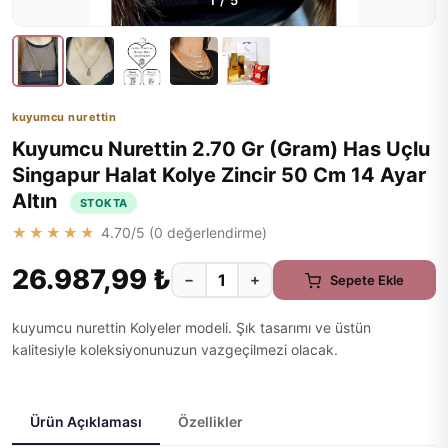
1
/
5
kuyumcu nurettin
Kuyumcu Nurettin 2.70 Gr (Gram) Has Uçlu
Singapur Halat Kolye Zincir 50 Cm 14 Ayar
Altın
STOKTA
★★★★★
4.70
/5 (
0
değerlendirme)
26.987,99 ₺
−
+
Sepete Ekle
kuyumcu nurettin Kolyeler modeli. Şık tasarımı ve üstün
kalitesiyle koleksiyonunuzun vazgeçilmezi olacak.
Ürün Açıklaması
Özellikler