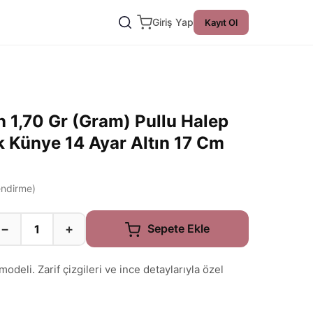
Giriş Yap
Kayıt Ol
 1,70 Gr (Gram) Pullu Halep
ik Künye 14 Ayar Altın 17 Cm
ndirme)
−
+
Sepete Ekle
odeli. Zarif çizgileri ve ince detaylarıyla özel