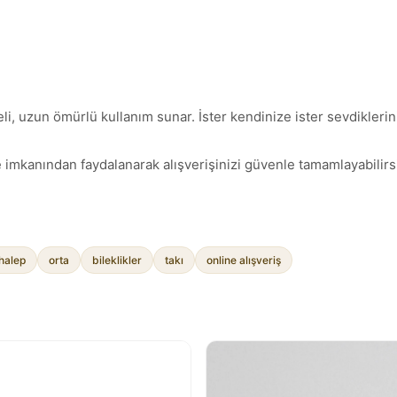
li, uzun ömürlü kullanım sunar. İster kendinize ister sevdiklerini
 imkanından faydalanarak alışverişinizi güvenle tamamlayabilirsi
halep
orta
bileklikler
takı
online alışveriş