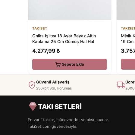
TAKISE
TAKISET
Minik K
Oniks Işıltısı 18 Ayar Beyaz Altın
19 Cm 
Kaplama 25 Cm Gümüş Hal Hal
3.757
4.277,99 ₺
Sepete Ekle
Güvenli Alışveriş
Ücre
256-bit SSL koruması
2000 
TAKI SETLERİ
En zarif takılar, mücevherler ve aksesuarlar.
TakiSet.com güvencesiyle.