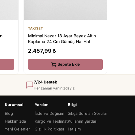
TAKISET
ın
Minimal Nazar 18 Ayar Beyaz Altın
k
Kaplama 24 Cm Gümüş Hal Hal
2.457,99 ₺
Sepete Ekle
7/24 Destek
Her zaman yanınızdayız
Kurumsal
Yardım
Bilgi
Blog
İade ve Değişim
Sıkça Sorulan Sorular
Hakkımızda
Kargo ve Teslimat
Kullanım Şartları
Yeni Gelenler
Gizlilik Politikası
İletişim