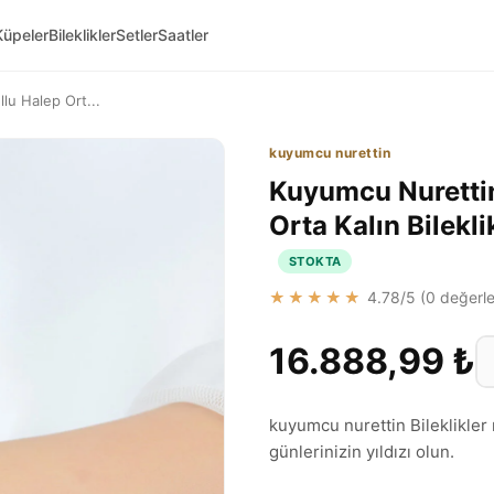
Küpeler
Bileklikler
Setler
Saatler
lu Halep Ort...
kuyumcu nurettin
Kuyumcu Nurettin
Orta Kalın Bilekl
STOKTA
★★★★★
4.78
/5 (
0
değerle
16.888,99 ₺
kuyumcu nurettin Bileklikler m
günlerinizin yıldızı olun.