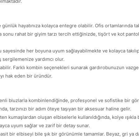
olmaktadır.
ünlük hayatınıza kolayca entegre olabilir. Ofis ortamlarında ta
a sonu rahat bir giyim tarzı tercih ettiğinizde, tişört ve kot pan
 sayesinde her boyuna uyum sağlayabilmekte ve kolayca takılıp 
ş sergilemenize yardımcı olur.
kılabilir. Farklı kombin seçenekleri sunarak gardırobunuzun vazge
yı hak eden bir üründür.
enli bluzlarla kombinlendiğinde, profesyonel ve sofistike bir gö
ında, tarzınızı bir adım öteye taşıyan bir aksesuar haline gelir.
ten kumaşlardan oluşan elbiselerle kullanıldığında, kolye ışıkla 
layca uyum sağlar ve zarif bir detay sunar.
basit bir elbiseyi bile şık bir görünümle tamamlar. Beyaz, gri ya 