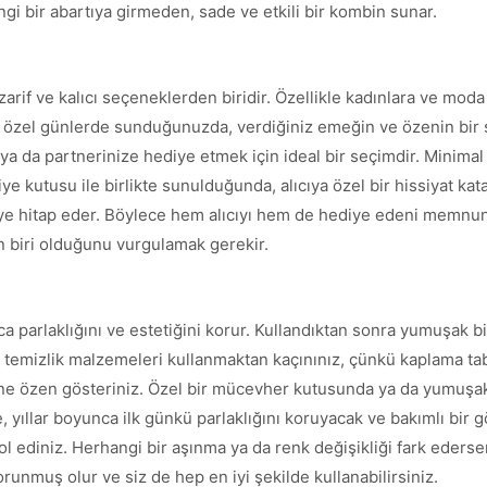
angi bir abartıya girmeden, sade ve etkili bir kombin sunar.
arif ve kalıcı seçeneklerden biridir. Özellikle kadınlara ve mod
r özel günlerde sunduğunuzda, verdiğiniz emeğin ve özenin bir s
 ya da partnerinize hediye etmek için ideal bir seçimdir. Minimal
ye kutusu ile birlikte sunulduğunda, alıcıya özel bir hissiyat kata
ye hitap eder. Böylece hem alıcıyı hem de hediye edeni memnun ed
den biri olduğunu vurgulamak gerekir.
a parlaklığını ve estetiğini korur. Kullandıktan sonra yumuşak bi
rt temizlik malzemeleri kullanmaktan kaçınınız, çünkü kaplama tab
ne özen gösteriniz. Özel bir mücevher kutusunda ya da yumuşak b
e, yıllar boyunca ilk günkü parlaklığını koruyacak ve bakımlı bir
l ediniz. Herhangi bir aşınma ya da renk değişikliği fark ederse
unmuş olur ve siz de hep en iyi şekilde kullanabilirsiniz.