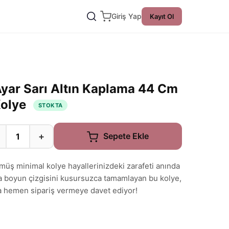
Giriş Yap
Kayıt Ol
Ayar Sarı Altın Kaplama 44 Cm
Kolye
STOKTA
+
Sepete Ekle
ümüş minimal kolye hayallerinizdeki zarafeti anında
a boyun çizgisini kusursuzca tamamlayan bu kolye,
yla hemen sipariş vermeye davet ediyor!