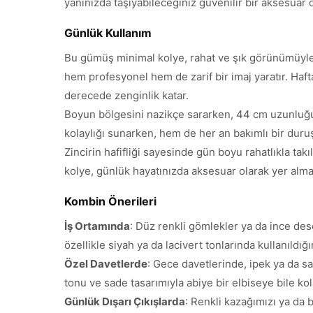
yanınızda taşıyabileceğiniz güvenilir bir aksesuar 
Günlük Kullanım
Bu gümüş minimal kolye, rahat ve şık görünümüyle g
hem profesyonel hem de zarif bir imaj yaratır. Haft
derecede zenginlik katar.
Boyun bölgesini nazikçe sararken, 44 cm uzunluğu
kolaylığı sunarken, hem de her an bakımlı bir duru
Zincirin hafifliği sayesinde gün boyu rahatlıkla ta
kolye, günlük hayatınızda aksesuar olarak yer alma
Kombin Önerileri
İş Ortamında
: Düz renkli gömlekler ya da ince des
özellikle siyah ya da lacivert tonlarında kullanıldığ
Özel Davetlerde
: Gece davetlerinde, ipek ya da sa
tonu ve sade tasarımıyla abiye bir elbiseye bile ko
Günlük Dışarı Çıkışlarda
: Renkli kazağımızı ya da 