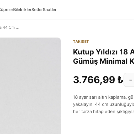
Küpeler
Bileklikler
Setler
Saatler
a 44 Cm ...
TAKISET
Kutup Yıldızı 18 
Gümüş Minimal 
3.766,99 ₺
−
18 ayar sarı altın kaplama, g
yakalayın. 44 cm uzunluğuyl
her tarza hitap eden şıklığı