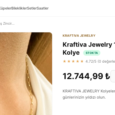
Küpeler
Bileklikler
Setler
Saatler
 Zincir...
KRAFTIVA JEWELRY
Kraftiva Jewelry 
Kolye
STOKTA
★★★★★
4.72
/5 (
0
değerle
12.744,99 ₺
KRAFTIVA JEWELRY Kolyeler mo
günlerinizin yıldızı olun.