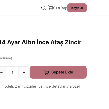
Giriş Yap
Kayıt Ol
14 Ayar Altın İnce Ataş Zincir
ndirme)
−
+
Sepete Ekle
deli. Zarif çizgileri ve ince detaylarıyla özel