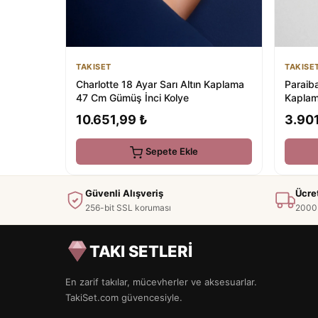
TAKISET
TAKISE
Charlotte 18 Ayar Sarı Altın Kaplama
Paraiba
47 Cm Gümüş İnci Kolye
Kaplam
10.651,99 ₺
3.901
Sepete Ekle
Güvenli Alışveriş
Ücre
256-bit SSL koruması
2000 
TAKI SETLERİ
En zarif takılar, mücevherler ve aksesuarlar.
TakiSet.com güvencesiyle.