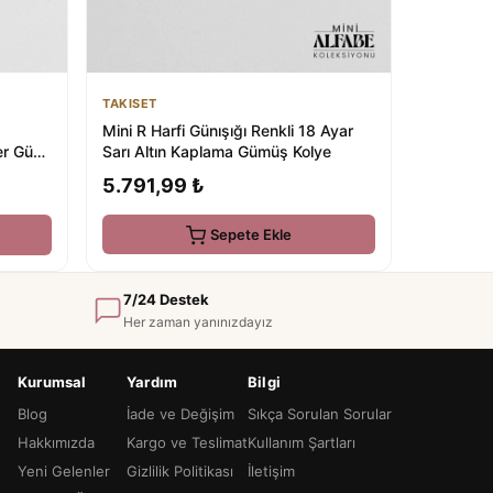
TAKISET
Mini R Harfi Günışığı Renkli 18 Ayar
Sarı Altın Kaplama Gümüş Kolye
r Günü
5.791,99 ₺
Sepete Ekle
7/24 Destek
Her zaman yanınızdayız
Kurumsal
Yardım
Bilgi
Blog
İade ve Değişim
Sıkça Sorulan Sorular
Hakkımızda
Kargo ve Teslimat
Kullanım Şartları
Yeni Gelenler
Gizlilik Politikası
İletişim