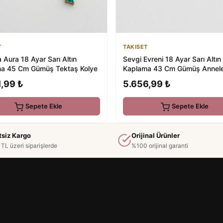
T
TAKISET
 Aura 18 Ayar Sarı Altın
Sevgi Evreni 18 Ayar Sarı Altın
a 45 Cm Gümüş Tektaş Kolye
Kaplama 43 Cm Gümüş Annele
Kolyesi
,99 ₺
5.656,99 ₺
Sepete Ekle
Sepete Ekle
tsiz Kargo
Orijinal Ürünler
TL üzeri siparişlerde
%100 orijinal garanti