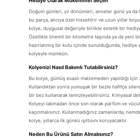
Hediye Olarak Mükemmel Seçim
Doğum günleri, yıl dönümleri, anneler günü ya da h
bu parça, alıcıya özel hissettirir ve uzun yıllar bo
kolye, duygusal değeriyle birlikte estetik bir hediye
Özellikle önemli bir kilometre taşında ya da yeni bi
hazırlanmış bir kutu içinde sunulduğunda, hediye etk
kolyeyle mümkün.
Kolyenizi Nasıl Bakımlı Tutabilirsiniz?
Bu kolye, gümüş esaslı malzemeden yapıldığı için 
Kullandıktan sonra yumuşak bir bezle hafifçe silere
bir bez kullanarak temizleyebilirsiniz. Kimyasal 
Kolyeyi takmadan önce son olarak parfüm ve vücut 
kaçınmalısınız. Kullanmadığınız zamanlarda, nemde
kolye, yıllarca ilk günkü ışıltısını koruyacaktır.
Neden Bu Ürünü Satın Almalısınız?