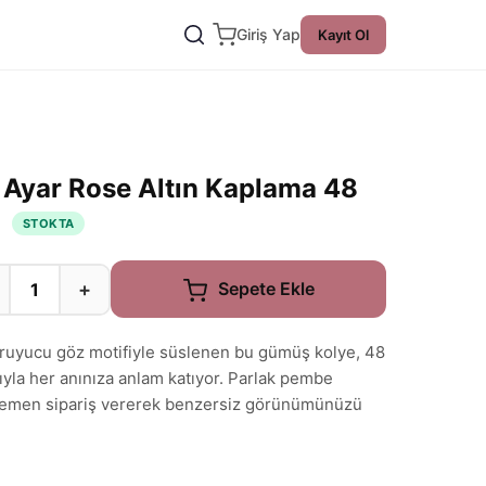
Giriş Yap
Kayıt Ol
Ayar Rose Altın Kaplama 48
e
STOKTA
+
Sepete Ekle
oruyucu göz motifiyle süslenen bu gümüş kolye, 48
ıyla her anınıza anlam katıyor. Parlak pembe
e, hemen sipariş vererek benzersiz görünümünüzü