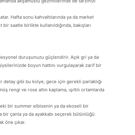
 zamanda akşamüstü gezintilerinde de tarzınızı
atar. Hafta sonu kahvaltılarında ya da market
ir saatle birlikte kullanıldığında, bakışları
fesyonel duruşunuzu güçlendirir. Açık gri ya da
iysilerinizde boyun hattını vurgulayarak zarif bir
r detay gibi bu kolye, gece için gerekli parlaklığı
ş rengi ve rose altın kaplama, ışıltılı ortamlarda
deki bir summer elbisenin ya da ekoseli bir
da bir çanta ya da ayakkabı seçerek bütünlüğü
ak öne çıkar.