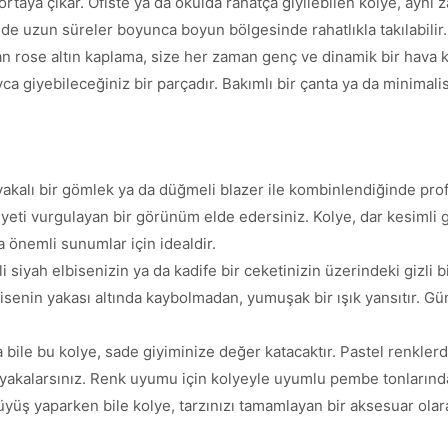
rtaya çıkar. Ofiste ya da okulda rahatça giyilebilen kolye, aynı
de uzun süreler boyunca boyun bölgesinde rahatlıkla takılabilir.
an rose altın kaplama, size her zaman genç ve dinamik bir hava k
 giyebileceğiniz bir parçadır. Bakımlı bir çanta ya da minimalist b
akalı bir gömlek ya da düğmeli blazer ile kombinlendiğinde pro
diyeti vurgulayan bir görünüm elde edersiniz. Kolye, dar kesimli g
 önemli sunumlar için idealdir.
 siyah elbisenizin ya da kadife bir ceketinizin üzerindeki gizli bi
senin yakası altında kaybolmadan, yumuşak bir ışık yansıtır. Gümü
la bile bu kolye, sade giyiminize değer katacaktır. Pastel renkler
va yakalarsınız. Renk uyumu için kolyeyle uyumlu pembe tonların
üyüş yaparken bile kolye, tarzınızı tamamlayan bir aksesuar olar