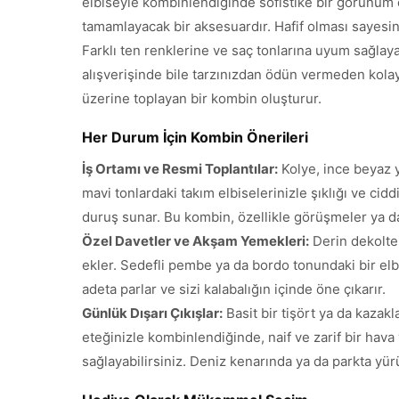
elbiseyle kombinlendiğinde sofistike bir görünüm o
tamamlayacak bir aksesuardır. Hafif olması sayesin
Farklı ten renklerine ve saç tonlarına uyum sağlay
alışverişinde bile tarzınızdan ödün vermeden kolayca
üzerine toplayan bir kombin oluşturur.
Her Durum İçin Kombin Önerileri
İş Ortamı ve Resmi Toplantılar:
Kolye, ince beyaz y
mavi tonlardaki takım elbiselerinizle şıklığı ve cid
duruş sunar. Bu kombin, özellikle görüşmeler ya da
Özel Davetler ve Akşam Yemekleri:
Derin dekolteli
ekler. Sedefli pembe ya da bordo tonundaki bir elbi
adeta parlar ve sizi kalabalığın içinde öne çıkarır.
Günlük Dışarı Çıkışlar:
Basit bir tişört ya da kazak
eteğinizle kombinlendiğinde, naif ve zarif bir ha
sağlayabilirsiniz. Deniz kenarında ya da parkta yür