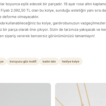
lar boyunca eşlik edecek bir parçadır. 18 ayar rose altın kaplama
 Fiyatı 2.092,50 TL olan bu kolye, sunduğu estetiğin yanı sıra da
ve deforme olmayacaktır.
da kullanabileceğiniz bu kolye, gardırobunuzun vazgeçilmezleri
 bir parça olarak öne çıkıyor. Sizin de tarzınıza yakışacak ve k
Hemen sipariş vererek benzersiz görünümünüzü tamamlayın!
lye
koruyucu göz motifi
kadın takı
hediye kolye