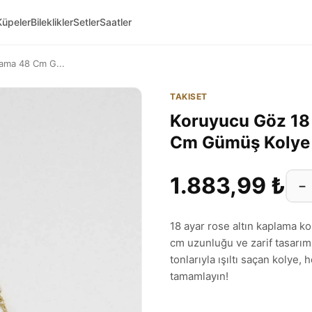
Küpeler
Bileklikler
Setler
Saatler
lama 48 Cm G...
TAKISET
Koruyucu Göz 18 
Cm Gümüş Koly
1.883,99 ₺
−
18 ayar rose altın kaplama k
cm uzunluğu ve zarif tasarım
tonlarıyla ışıltı saçan koly
tamamlayın!