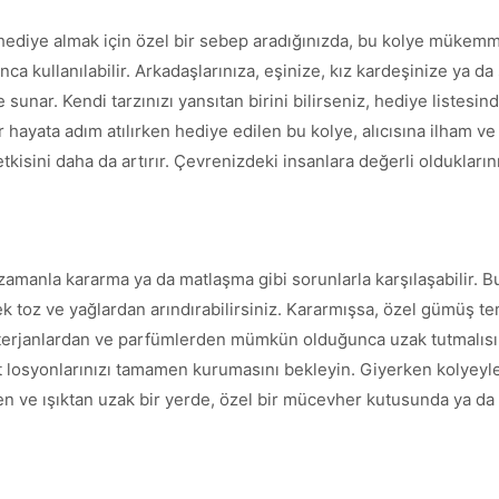
ediye almak için özel bir sebep aradığınızda, bu kolye mükemmel 
yunca kullanılabilir. Arkadaşlarınıza, eşinize, kız kardeşinize ya
 sunar. Kendi tarzınızı yansıtan birini bilirseniz, hediye listesind
r hayata adım atılırken hediye edilen bu kolye, alıcısına ilham ve
isini daha da artırır. Çevrenizdeki insanlara değerli olduklarını
zamanla kararma ya da matlaşma gibi sorunlarla karşılaşabilir. 
k toz ve yağlardan arındırabilirsiniz. Kararmışsa, özel gümüş te
deterjanlardan ve parfümlerden mümkün olduğunca uzak tutmalısı
losyonlarınızı tamamen kurumasını bekleyin. Giyerken kolyeyle
n ve ışıktan uzak bir yerde, özel bir mücevher kutusunda ya da