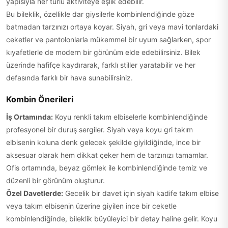
yapısıyla her türlü aktiviteye eşlik edebilir.
Bu bileklik, özellikle dar giysilerle kombinlendiğinde göze
batmadan tarzınızı ortaya koyar. Siyah, gri veya mavi tonlardaki
ceketler ve pantolonlarla mükemmel bir uyum sağlarken, spor
kıyafetlerle de modern bir görünüm elde edebilirsiniz. Bilek
üzerinde hafifçe kaydırarak, farklı stiller yaratabilir ve her
defasında farklı bir hava sunabilirsiniz.
Kombin Önerileri
İş Ortamında:
Koyu renkli takım elbiselerle kombinlendiğinde
profesyonel bir duruş sergiler. Siyah veya koyu gri takım
elbisenin koluna denk gelecek şekilde giyildiğinde, ince bir
aksesuar olarak hem dikkat çeker hem de tarzınızı tamamlar.
Ofis ortamında, beyaz gömlek ile kombinlendiğinde temiz ve
düzenli bir görünüm oluşturur.
Özel Davetlerde:
Gecelik bir davet için siyah kadife takım elbise
veya takım elbisenin üzerine giyilen ince bir ceketle
kombinlendiğinde, bileklik büyüleyici bir detay haline gelir. Koyu