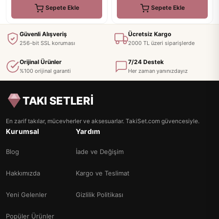
Sepete Ekle
Sepete Ekle
Güvenli Alışveriş
Ücretsiz Kargo
256-bit SSL koruması
2000 TL üzeri siparişlerde
Orijinal Ürünler
7/24 Destek
%100 orijinal garanti
Her zaman yanınızdayız
TAKI SETLERİ
En zarif takılar, mücevherler ve aksesuarlar. TakiSet.com güvencesiyle.
Kurumsal
Yardım
Blog
İade ve Değişim
Hakkımızda
Kargo ve Teslimat
Yeni Gelenler
Gizlilik Politikası
Popüler Ürünler