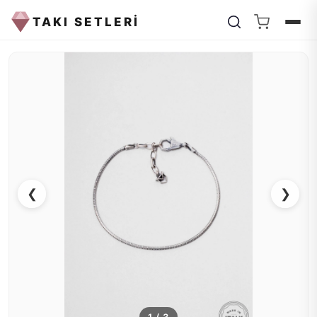
TAKI SETLERİ
❮
❯