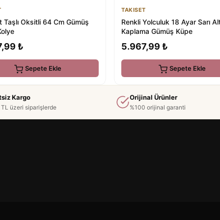
T
TAKISET
t Taşlı Oksitli 64 Cm Gümüş
Renkli Yolculuk 18 Ayar Sarı Al
Kolye
Kaplama Gümüş Küpe
7,99 ₺
5.967,99 ₺
Sepete Ekle
Sepete Ekle
tsiz Kargo
Orijinal Ürünler
TL üzeri siparişlerde
%100 orijinal garanti