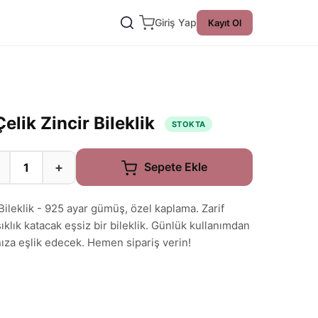
Giriş Yap
Kayıt Ol
Çelik Zincir Bileklik
STOKTA
+
Sepete Ekle
 Bileklik - 925 ayar gümüş, özel kaplama. Zarif
ıklık katacak eşsiz bir bileklik. Günlük kullanımdan
nıza eşlik edecek. Hemen sipariş verin!