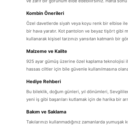
ve zarif bir görünüm elde edebilirsiniz. Hafta sonu dı
Kombin Önerileri
Özel davetlerde siyah veya koyu renk bir elbise il
bir hava yaratır. Kot pantolon ve beyaz tişört gibi m
kullanarak kişisel tarzınızı yansıtan katmanlı bir g
Malzeme ve Kalite
925 ayar gümüş üzerine özel kaplama teknolojisi ile 
hassas ciltler için bile güvenle kullanılmasına ola
Hediye Rehberi
Bu bileklik, doğum günleri, yıl dönümleri, Sevgili
yeni iş gibi başarıları kutlamak için de harika bir 
Bakım ve Saklama
Takılarınızı kullanmadığınız zamanlarda yumuşak k