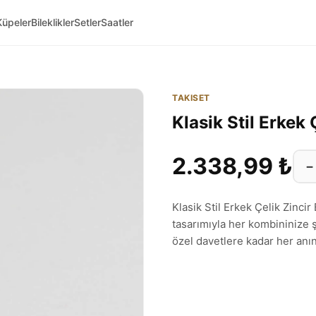
Küpeler
Bileklikler
Setler
Saatler
TAKISET
Klasik Stil Erkek 
2.338,99 ₺
−
Klasik Stil Erkek Çelik Zincir
tasarımıyla her kombininize ş
özel davetlere kadar her anı