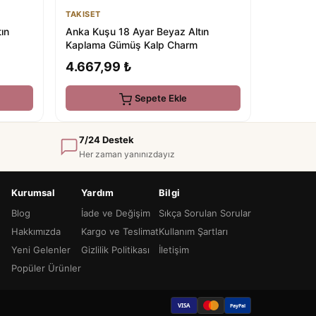
TAKISET
tın
Anka Kuşu 18 Ayar Beyaz Altın
Kaplama Gümüş Kalp Charm
4.667,99 ₺
Sepete Ekle
7/24 Destek
Her zaman yanınızdayız
Kurumsal
Yardım
Bilgi
Blog
İade ve Değişim
Sıkça Sorulan Sorular
Hakkımızda
Kargo ve Teslimat
Kullanım Şartları
Yeni Gelenler
Gizlilik Politikası
İletişim
Popüler Ürünler
VISA
PayPal