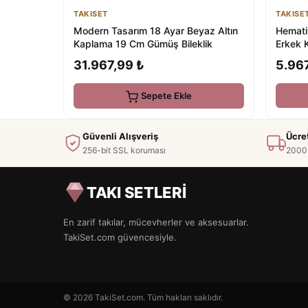
TAKISET
TAKISE
Modern Tasarım 18 Ayar Beyaz Altın
Hemati
Kaplama 19 Cm Gümüş Bileklik
Erkek 
31.967,99 ₺
5.96
Sepete Ekle
Güvenli Alışveriş
Ücre
256-bit SSL koruması
2000 
TAKI SETLERİ
En zarif takılar, mücevherler ve aksesuarlar.
TakiSet.com güvencesiyle.
© 2026 TakiSet.com. Tüm hakları saklıdır.