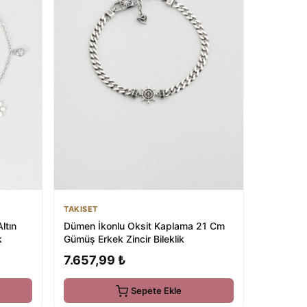
TAKISET
ltın
Dümen İkonlu Oksit Kaplama 21 Cm
k
Gümüş Erkek Zincir Bileklik
7.657,99 ₺
Sepete Ekle