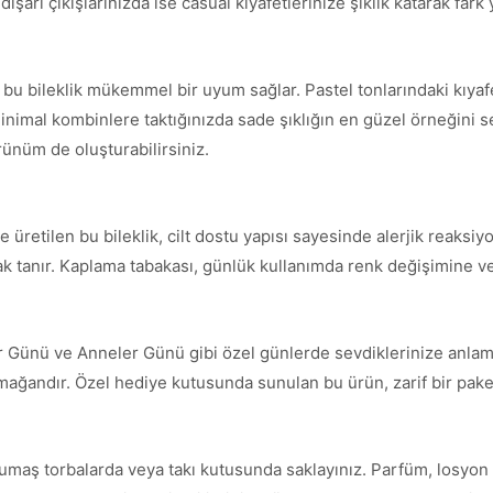
şarı çıkışlarınızda ise casual kıyafetlerinize şıklık katarak fark y
e bu bileklik mükemmel bir uyum sağlar. Pastel tonlarındaki kıya
inimal kombinlere taktığınızda sade şıklığın en güzel örneğini serg
örünüm de oluşturabilirsiniz.
üretilen bu bileklik, cilt dostu yapısı sayesinde alerjik reaksiyo
nak tanır. Kaplama tabakası, günlük kullanımda renk değişimine ve
ler Günü ve Anneler Günü gibi özel günlerde sevdiklerinize anlaml
armağandır. Özel hediye kutusunda sunulan bu ürün, zarif bir paket
umaş torbalarda veya takı kutusunda saklayınız. Parfüm, losyon 