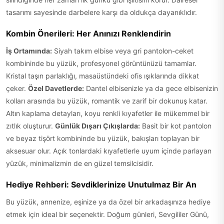
tasarımı sayesinde darbelere karşı da oldukça dayanıklıdır.
Kombin Önerileri: Her Anınızı Renklendirin
İş Ortamında:
Siyah takım elbise veya gri pantolon-ceket
kombininde bu yüzük, profesyonel görüntünüzü tamamlar.
Kristal taşın parlaklığı, masaüstündeki ofis ışıklarında dikkat
çeker.
Özel Davetlerde:
Dantel elbisenizle ya da gece elbisenizin
kolları arasında bu yüzük, romantik ve zarif bir dokunuş katar.
Altın kaplama detayları, koyu renkli kıyafetler ile mükemmel bir
zıtlık oluşturur.
Günlük Dışarı Çıkışlarda:
Basit bir kot pantolon
ve beyaz tişört kombininde bu yüzük, bakışları toplayan bir
aksesuar olur. Açık tonlardaki kıyafetlerle uyum içinde parlayan
yüzük, minimalizmin de en güzel temsilcisidir.
Hediye Rehberi: Sevdiklerinize Unutulmaz Bir An
Bu yüzük, annenize, eşinize ya da özel bir arkadaşınıza hediye
etmek için ideal bir seçenektir. Doğum günleri, Sevgililer Günü,