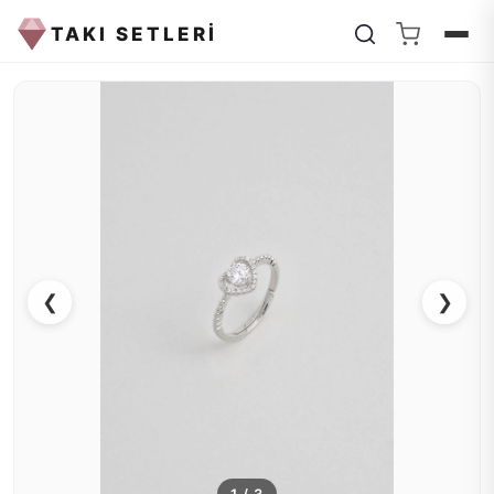
TAKI SETLERİ
❮
❯