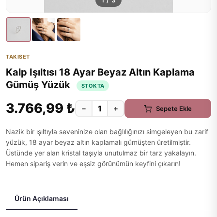
1
/
3
TAKISET
Kalp Işıltısı 18 Ayar Beyaz Altın Kaplama
Gümüş Yüzük
STOKTA
3.766,99 ₺
−
+
Sepete Ekle
Nazik bir ışıltıyla seveninize olan bağlılığınızı simgeleyen bu zarif
yüzük, 18 ayar beyaz altın kaplamalı gümüşten üretilmiştir.
Üstünde yer alan kristal taşıyla unutulmaz bir tarz yakalayın.
Hemen sipariş verin ve eşsiz görünümün keyfini çıkarın!
Ürün Açıklaması