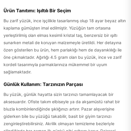
Ürün Tanıtımı: Işıltılı Bir Seçim
Bu zarif yüzük, ince işçilikle tasarlanmış olup 18 ayar beyaz altın
kaplama gümüşten imal edilmiştir. Yüzüğün tam ortasına
yerleştirilmiş olan elmas kesimli kristal taş, benzersiz bir ışıltı
sunarken metali de koruyan malzemeyle üretildi. Her detayına
özen gösterilen bu ürün, hem parlaklığı hem de dayanıklılığı ile
öne çıkmaktadır. Ağırlığı 4.5 gram olan bu yüzük, ince ve zarif
kordeli tasarımıyla parmaklarınıza mükemmel bir uyum
sağlamaktadır.
Günlük Kullanım: Tarzınızın Parçası
Bu yüzük, günlük hayatta sizin tarzınızı tamamlayacak bir
aksesuardır. Ofiste takım elbiseyle ya da akşamüstü rahat bir
bluzla kombinlendiğinde şıklığınızı artırır. Pazar alışverişine
giderken bile bu yüzüğü takabilir, basit bir giyim tarzınızı
zenginleştirebilirsiniz. Akrilik olmayan temizleme bezleriyle
silindiğinde her zaman ilk günkü gibi ışıltısını korur. Dairesel