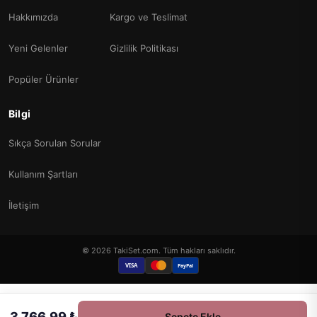
Hakkımızda
Kargo ve Teslimat
Yeni Gelenler
Gizlilik Politikası
Popüler Ürünler
Bilgi
Sıkça Sorulan Sorular
Kullanım Şartları
İletişim
© 2026 TakiSet.com. Tüm hakları saklıdır.
VISA
PayPal
3.766,99 ₺
Sepete Ekle