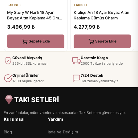
TAKISET
TAKISET
My Story W Harfi 18 Ayar
Kraliçe Arı 18 Ayar Beyaz Altın
Beyaz Altın Kaplama 45 Cm
Kaplama Gümüş Charm
Gümüş Kolye
3.496,99 ₺
4.277,99 ₺
Sepete Ekle
Sepete Ekle
Güvenli Alışveriş
Ücretsiz Kargo
256-bit SSL koruması
2000 TL üzeri siparişlerde
Orijinal Ürünler
7/24 Destek
%100 orijinal garanti
Her zaman yanınızdayız
TAKI SETLERİ
En zarif takılar, mücevherler ve aksesuarlar. TakiSet.com güvencesiyle.
Kurumsal
Yardım
Blog
İade ve Değişim