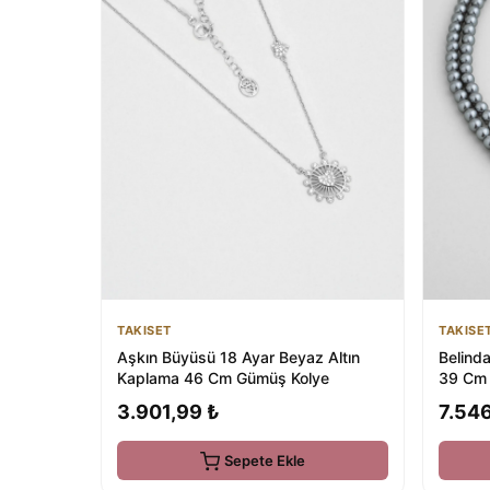
TAKISET
TAKISE
Aşkın Büyüsü 18 Ayar Beyaz Altın
Belind
Kaplama 46 Cm Gümüş Kolye
39 Cm 
3.901,99 ₺
7.546
Sepete Ekle