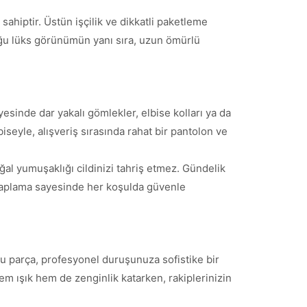
sahiptir. Üstün işçilik ve dikkatli paketleme
duğu lüks görünümün yanı sıra, uzun ömürlü
yesinde dar yakalı gömlekler, elbise kolları ya da
biseyle, alışveriş sırasında rahat bir pantolon ve
al yumuşaklığı cildinizi tahriş etmez. Gündelik
ı kaplama sayesinde her koşulda güvenle
 bu parça, profesyonel duruşunuza sofistike bir
em ışık hem de zenginlik katarken, rakiplerinizin