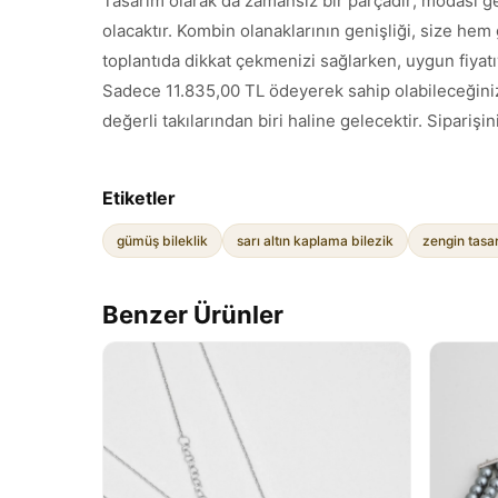
Tasarım olarak da zamansız bir parçadır; modası g
olacaktır. Kombin olanaklarının genişliği, size hem
toplantıda dikkat çekmenizi sağlarken, uygun fiyatı
Sadece 11.835,00 TL ödeyerek sahip olabileceğiniz b
değerli takılarından biri haline gelecektir. Sipariş
Etiketler
gümüş bileklik
sarı altın kaplama bilezik
zengin tasar
Benzer Ürünler