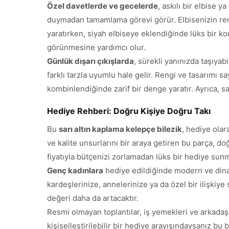
Özel davetlerde ve gecelerde
, askılı bir elbise 
duymadan tamamlama görevi görür. Elbisenizin rengi
yaratırken, siyah elbiseye eklendiğinde lüks bir kon
görünmesine yardımcı olur.
Günlük dışarı çıkışlarda
, sürekli yanınızda taşıyab
farklı tarzla uyumlu hale gelir. Rengi ve tasarımı s
kombinlendiğinde zarif bir denge yaratır. Ayrıca, saa
Hediye Rehberi: Doğru Kişiye Doğru Takı
Bu
sarı altın kaplama kelepçe bilezik
, hediye ola
ve kalite unsurlarını bir araya getiren bu parça, do
fiyatıyla bütçenizi zorlamadan lüks bir hediye sunm
Genç kadınlara
hediye edildiğinde modern ve dinami
kardeşlerinize, annelerinize ya da özel bir ilişkiye
değeri daha da artacaktır.
Resmi olmayan toplantılar, iş yemekleri ve arkadaş t
kişiselleştirilebilir bir hediye arayışındaysanız bu 