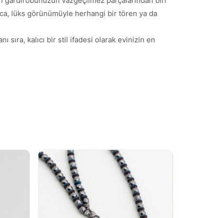
on gardırobunuzun vazgeçilmez parçalarından biri
yrıca, lüks görünümüyle herhangi bir tören ya da
ıra, kalıcı bir stil ifadesi olarak evinizin en