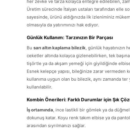
her zevke ve tarza kolayca entegre edilebilen, zama
Üretim sürecinde İtalyan ustaları tarafından elle so
sayesinde, ürünü aldığınızda ilk izleniminiz mükem
olmasıyla da yatırımınızı hak ediyor.
Günlük Kullanım: Tarzınızın Bir Parçası
Bu
sarı altın kaplama bilezik
, günlük hayatınızın h
ceketler altında kolayca gizlenebilirken, tek başına 
tişörtle ya da akşam yemeği için giyildiğinde elbise
Esnek kelepçe yapısı, bileğinize zarar vermeden ko
kullanıma uygun olan bu bilezik, aynı zamanda ter 
kullanılabilir.
Kombin Önerileri: Farklı Durumlar için Şık Çö
İş ortamında
, ince lastikli bir gömlek ya da düğme
dokunuş katar. Koyu renk takım elbise ya da pantolo
arasından sıyrılmanızı sağlar.