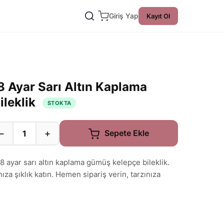
Giriş Yap
Kayıt Ol
8 Ayar Sarı Altın Kaplama
ileklik
STOKTA
−
+
Sepete Ekle
18 ayar sarı altın kaplama gümüş kelepçe bileklik.
a şıklık katın. Hemen sipariş verin, tarzınıza