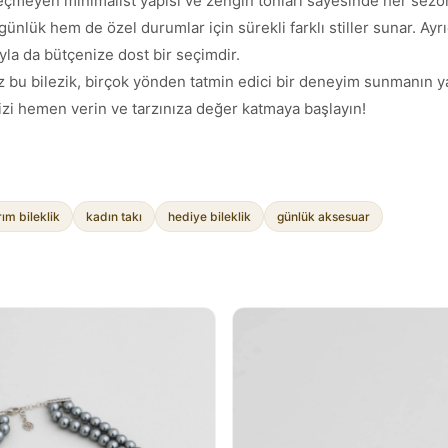
eçmeyen minimalist yapısı ve zengin tonları sayesinde her sez
 günlük hem de özel durumlar için sürekli farklı stiller sunar. A
yla da bütçenize dost bir seçimdir.
u bilezik, birçok yönden tatmin edici bir deneyim sunmanın yanı s
inizi hemen verin ve tarzınıza değer katmaya başlayın!
ım bileklik
kadın takı
hediye bileklik
günlük aksesuar