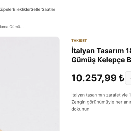
Küpeler
Bileklikler
Setler
Saatler
aplama Gümü...
TAKISET
İtalyan Tasarım 1
Gümüş Kelepçe B
10.257,99 ₺
İtalyan tasarımın zarafetiyle 
Zengin görünümüyle her anınız
dokunun!