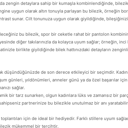
ya da zengin detaylara sahip bir kumaşla kombinlendiğinde, bilezik
ne uygun olarak altın tonuyla parlayan bu bilezik, örneğin bord
trast sunar. Cilt tonunuza uygun olarak giyildiğinde, bileşiğinizin
ileceğiniz bu bilezik, spor bir ceketle rahat bir pantolon kombin
ayesinde diğer takılarınızla da kolayca uyum sağlar; örneğin, inci 
tinizle birlikte giyildiğinde bilek hattınızdaki detayların zenginli
rak düşündüğünüzde de son derece etkileyici bir seçimdir. Kadın
ğum günleri, yıldönümleri, anneler günü ya da özel başarılar için
anızı sağlar.
k bir tarz sunarken, olgun kadınlara lüks ve zamansız bir parça
 sahipseniz partnerinize bu bilezikle unutulmaz bir anı yaratabil
oplantıları için de ideal bir hediyedir. Farklı stillere uyum sağl
bilezik mükemmel bir tercihtir.