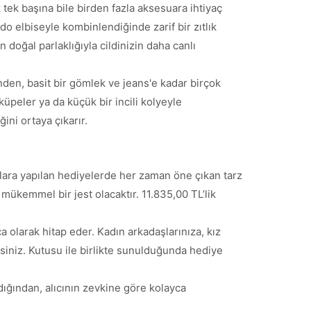
 tek başına bile birden fazla aksesuara ihtiyaç
o elbiseyle kombinlendiğinde zarif bir zıtlık
 doğal parlaklığıyla cildinizin daha canlı
inden, basit bir gömlek ve jeans'e kadar birçok
küpeler ya da küçük bir incili kolyeyle
ğini ortaya çıkarır.
lara yapılan hediyelerde her zaman öne çıkan tarz
 mükemmel bir jest olacaktır. 11.835,00 TL’lik
 olarak hitap eder. Kadın arkadaşlarınıza, kız
irsiniz. Kutusu ile birlikte sunulduğunda hediye
adığından, alıcının zevkine göre kolayca