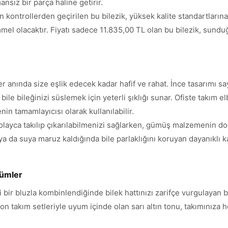
nsız bir parça haline getirir.
n kontrollerden geçirilen bu bilezik, yüksek kalite standartlarına 
mel olacaktır. Fiyatı sadece 11.835,00 TL olan bu bilezik, sun
er anında size eşlik edecek kadar hafif ve rahat. İnce tasarımı sa
bile bileğinizi süslemek için yeterli şıklığı sunar. Ofiste takım el
nin tamamlayıcısı olarak kullanılabilir.
layca takılıp çıkarılabilmenizi sağlarken, gümüş malzemenin doğ
ya da suya maruz kaldığında bile parlaklığını koruyan dayanıkl
zümler
li bir bluzla kombinlendiğinde bilek hattınızı zarifçe vurgulayan
n takım setleriyle uyum içinde olan sarı altın tonu, takımınıza h