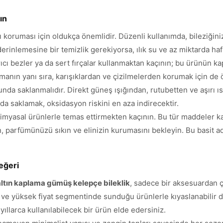
ın
ını koruması için oldukça önemlidir. Düzenli kullanımda, bileziğin
derinlemesine bir temizlik gerekiyorsa, ılık su ve az miktarda hafi
rıcı bezler ya da sert fırçalar kullanmaktan kaçının; bu ürünün ka
manın yanı sıra, karışıklardan ve çizilmelerden korumak için de ö
nda saklanmalıdır. Direkt güneş ışığından, rutubetten ve aşırı ı
da saklamak, oksidasyon riskini en aza indirecektir.
er kimyasal ürünlerle temas ettirmekten kaçının. Bu tür maddele
un, parfümünüzü sıkın ve elinizin kurumasını bekleyin. Bu basit a
eğeri
 altın kaplama gümüş kelepçe bileklik
, sadece bir aksesuardan çok
rta ve yüksek fiyat segmentinde sunduğu ürünlerle kıyaslanabili
yıllarca kullanılabilecek bir ürün elde edersiniz.