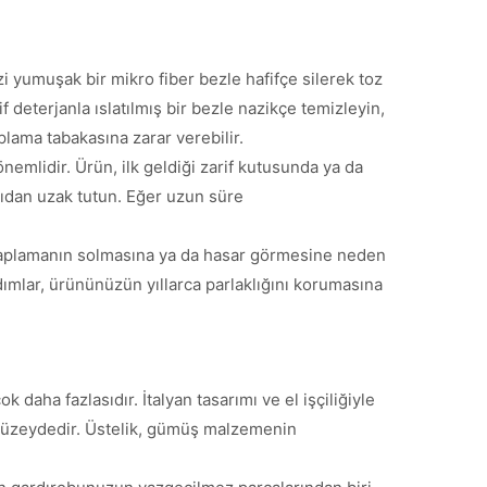
izi yumuşak bir mikro fiber bezle hafifçe silerek toz
f deterjanla ıslatılmış bir bezle nazikçe temizleyin,
plama tabakasına zarar verebilir.
nemlidir. Ürün, ilk geldiği zarif kutusunda ya da
sıdan uzak tutun. Eğer uzun süre
r kaplamanın solmasına ya da hasar görmesine neden
dımlar, ürününüzün yıllarca parlaklığını korumasına
 daha fazlasıdır. İtalyan tasarımı ve el işçiliğiyle
r düzeydedir. Üstelik, gümüş malzemenin