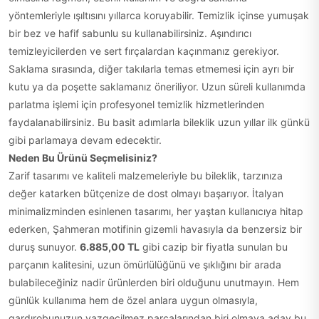
yöntemleriyle ışıltısını yıllarca koruyabilir. Temizlik içinse yumuşak
bir bez ve hafif sabunlu su kullanabilirsiniz. Aşındırıcı
temizleyicilerden ve sert fırçalardan kaçınmanız gerekiyor.
Saklama sırasında, diğer takılarla temas etmemesi için ayrı bir
kutu ya da poşette saklamanız öneriliyor. Uzun süreli kullanımda
parlatma işlemi için profesyonel temizlik hizmetlerinden
faydalanabilirsiniz. Bu basit adımlarla bileklik uzun yıllar ilk günkü
gibi parlamaya devam edecektir.
Neden Bu Ürünü Seçmelisiniz?
Zarif tasarımı ve kaliteli malzemeleriyle bu bileklik, tarzınıza
değer katarken bütçenize de dost olmayı başarıyor. İtalyan
minimalizminden esinlenen tasarımı, her yaştan kullanıcıya hitap
ederken, Şahmeran motifinin gizemli havasıyla da benzersiz bir
duruş sunuyor.
6.885,00 TL
gibi cazip bir fiyatla sunulan bu
parçanın kalitesini, uzun ömürlülüğünü ve şıklığını bir arada
bulabileceğiniz nadir ürünlerden biri olduğunu unutmayın. Hem
günlük kullanıma hem de özel anlara uygun olmasıyla,
gardırobunuzun vazgeçilmez parçalarından biri olmaya aday bu