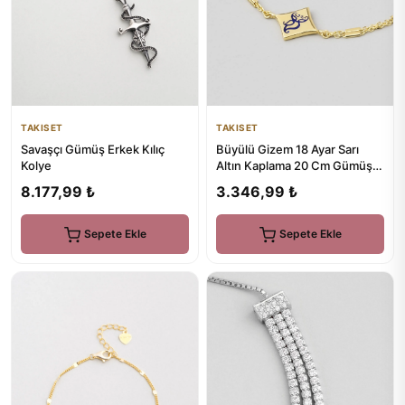
TAKISET
TAKISET
Büyülü Gizem 18 Ayar Sarı
Savaşçı Gümüş Erkek Kılıç
Altın Kaplama 20 Cm Gümüş
Kolye
Uğurlu So CHIC... Baykuş...
3.346,99 ₺
8.177,99 ₺
Sepete Ekle
Sepete Ekle