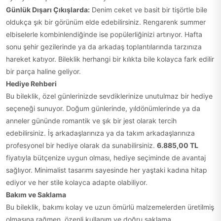
Günlük Dışarı Çıkışlarda:
Denim ceket ve basit bir tişörtle bile
oldukça şık bir görünüm elde edebilirsiniz. Rengarenk summer
elbiselerle kombinlendiğinde ise popülerliğinizi artırıyor. Hafta
sonu şehir gezilerinde ya da arkadaş toplantılarında tarzınıza
hareket katıyor. Bileklik herhangi bir kılıkta bile kolayca fark edilir
bir parça haline geliyor.
Hediye Rehberi
Bu bileklik, özel günlerinizde sevdiklerinize unutulmaz bir hediye
seçeneği sunuyor. Doğum günlerinde, yıldönümlerinde ya da
anneler gününde romantik ve şık bir jest olarak tercih
edebilirsiniz. İş arkadaşlarınıza ya da takım arkadaşlarınıza
profesyonel bir hediye olarak da sunabilirsiniz.
6.885,00 TL
fiyatıyla bütçenize uygun olması, hediye seçiminde de avantaj
sağlıyor. Minimalist tasarımı sayesinde her yaştaki kadına hitap
ediyor ve her stile kolayca adapte olabiliyor.
Bakım ve Saklama
Bu bileklik, bakımı kolay ve uzun ömürlü malzemelerden üretilmiş
olmasına rağmen, özenli kullanım ve doğru saklama