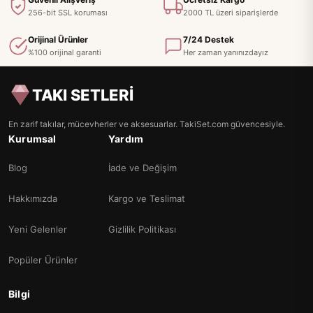
256-bit SSL koruması
2000 TL üzeri siparişlerde
Orijinal Ürünler
7/24 Destek
%100 orijinal garanti
Her zaman yanınızdayız
TAKI SETLERİ
En zarif takılar, mücevherler ve aksesuarlar. TakiSet.com güvencesiyle.
Kurumsal
Yardım
Blog
İade ve Değişim
Hakkımızda
Kargo ve Teslimat
Yeni Gelenler
Gizlilik Politikası
Popüler Ürünler
Bilgi