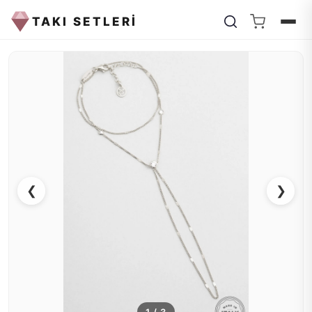
TAKI SETLERİ
❮
❯