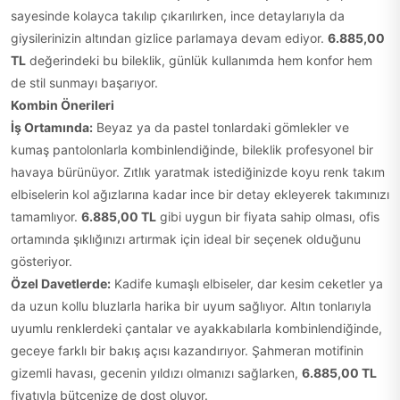
sayesinde kolayca takılıp çıkarılırken, ince detaylarıyla da
giysilerinizin altından gizlice parlamaya devam ediyor.
6.885,00
TL
değerindeki bu bileklik, günlük kullanımda hem konfor hem
de stil sunmayı başarıyor.
Kombin Önerileri
İş Ortamında:
Beyaz ya da pastel tonlardaki gömlekler ve
kumaş pantolonlarla kombinlendiğinde, bileklik profesyonel bir
havaya bürünüyor. Zıtlık yaratmak istediğinizde koyu renk takım
elbiselerin kol ağızlarına kadar ince bir detay ekleyerek takımınızı
tamamlıyor.
6.885,00 TL
gibi uygun bir fiyata sahip olması, ofis
ortamında şıklığınızı artırmak için ideal bir seçenek olduğunu
gösteriyor.
Özel Davetlerde:
Kadife kumaşlı elbiseler, dar kesim ceketler ya
da uzun kollu bluzlarla harika bir uyum sağlıyor. Altın tonlarıyla
uyumlu renklerdeki çantalar ve ayakkabılarla kombinlendiğinde,
geceye farklı bir bakış açısı kazandırıyor. Şahmeran motifinin
gizemli havası, gecenin yıldızı olmanızı sağlarken,
6.885,00 TL
fiyatıyla bütçenize de dost oluyor.