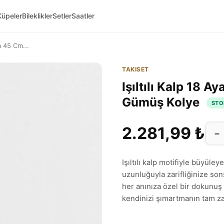
Küpeler
Bileklikler
Setler
Saatler
a 45 Cm...
TAKISET
Işıltılı Kalp 18 
Gümüş Kolye
STO
2.281,99 ₺
−
Işıltılı kalp motifiyle büyül
uzunluğuyla zarifliğinize sons
her anınıza özel bir dokunuş
kendinizi şımartmanın tam z