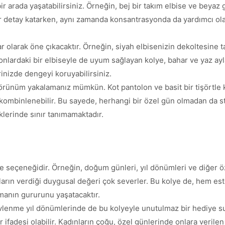
bir arada yaşatabilirsiniz. Örneğin, bej bir takım elbise ve bey
r detay katarken, aynı zamanda konsantrasyonda da yardımcı olaca
r olarak öne çıkacaktır. Örneğin, siyah elbisenizin dekoltesine ta
 tonlardaki bir elbiseyle de uyum sağlayan kolye, bahar ve yaz a
rinizde dengeyi koruyabilirsiniz.
ir görünüm yakalamanız mümkün. Kot pantolon ve basit bir tişört
e kombinlenebilir. Bu sayede, herhangi bir özel gün olmadan da sti
lerinde sınır tanımamaktadır.
seçeneğidir. Örneğin, doğum günleri, yıl dönümleri ve diğer özel 
ların verdiği duygusal değeri çok severler. Bu kolye de, hem est
manın gururunu yaşatacaktır.
lenme yıl dönümlerinde de bu kolyeyle unutulmaz bir hediye sun
adesi olabilir. Kadınların çoğu, özel günlerinde onlara verilen t