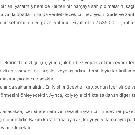
r anı yaratmış hem de kaliteli bir parçaya sahip olmalarını sağ
 ya da dostlarınıza da verilebilecek bir hediyedir. Sade ve zari
issettirmenin en güzel yoludur. Fiyatı olan 2.535,00 TL, kalitey
rektirir. Temizliği için, yumuşak bir bez veya özel mücevher tem
zlik sırasında sert fırçalar veya aşındırıcı temizleyiciler kull
umasına yardımcı olacaktır.
 alanda saklanmalıdır. En iyisi, mücevher kutusunun içerisinde ya
görmesini önleyecektir. Ayrıca, kolyeyle birlikte saklanan diğer
anacaksa, içerisinde nem ve hava almayan bir mücevher poşetind
 önemlidir. Bakım kurallarına uyarak, kolyeye yıllarca aynı parla
evam edecektir.