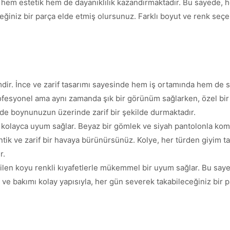
 hem estetik hem de dayanıklılık kazandırmaktadır. Bu sayede, h
eğiniz bir parça elde etmiş olursunuz. Farklı boyut ve renk seçe
ir. İnce ve zarif tasarımı sayesinde hem iş ortamında hem de ser
ofesyonel ama aynı zamanda şık bir görünüm sağlarken, özel bir 
e boynunuzun üzerinde zarif bir şekilde durmaktadır.
le kolayca uyum sağlar. Beyaz bir gömlek ve siyah pantolonla ko
ntik ve zarif bir havaya bürünürsünüz. Kolye, her türden giyim 
r.
dilen koyu renkli kıyafetlerle mükemmel bir uyum sağlar. Bu saye
e bakımı kolay yapısıyla, her gün severek takabileceğiniz bir pa