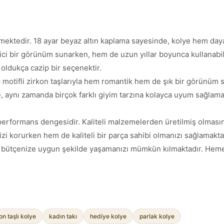
kmektedir. 18 ayar beyaz altın kaplama sayesinde, kolye hem day
ci bir görünüm sunarken, hem de uzun yıllar boyunca kullanabilec
oldukça cazip bir seçenektir.
 motifli zirkon taşlarıyla hem romantik hem de şık bir görünüm 
, aynı zamanda birçok farklı giyim tarzına kolayca uyum sağlama
performans dengesidir. Kaliteli malzemelerden üretilmiş olması
izi korurken hem de kaliteli bir parça sahibi olmanızı sağlamaktad
teyi bütçenize uygun şekilde yaşamanızı mümkün kılmaktadır. Hem
on taşlı kolye
kadın takı
hediye kolye
parlak kolye