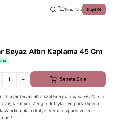
Giriş Yap
Kayıt Ol
Ayar Beyaz Altın Kaplama 45 Cm
KTA
+
Sepete Ekle
eyen 18 ayar beyaz altın kaplama gümüş kolye, 45 cm
uz ışık katıyor. Zengin detayları ve parlaklığıyla
 kazandıracak bu kolye, hemen sipariş vererek
amanı!