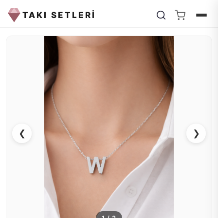
TAKI SETLERİ
❮
❯