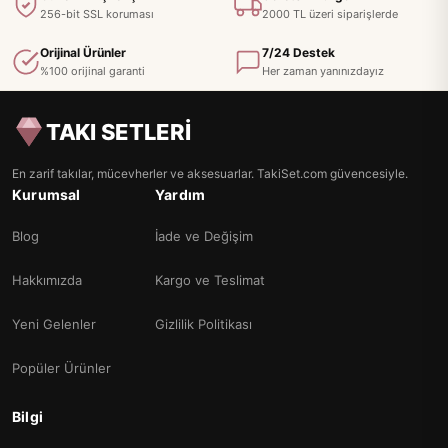
256-bit SSL koruması
2000 TL üzeri siparişlerde
Orijinal Ürünler
7/24 Destek
%100 orijinal garanti
Her zaman yanınızdayız
TAKI SETLERİ
En zarif takılar, mücevherler ve aksesuarlar. TakiSet.com güvencesiyle.
Kurumsal
Yardım
Blog
İade ve Değişim
Hakkımızda
Kargo ve Teslimat
Yeni Gelenler
Gizlilik Politikası
Popüler Ürünler
Bilgi