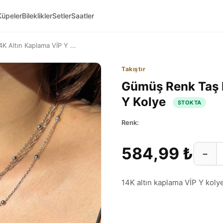
Küpeler
Bileklikler
Setler
Saatler
K Altın Kaplama VİP Y ...
Takıştır
Gümüş Renk Taş D
Y Kolye
STOKTA
Renk:
584,99 ₺
−
14K altın kaplama VİP Y kolye