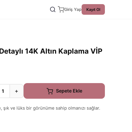
Giriş Yap
Kayıt Ol
etaylı 14K Altın Kaplama VİP
+
Sepete Ekle
, şık ve lüks bir görünüme sahip olmanızı sağlar.