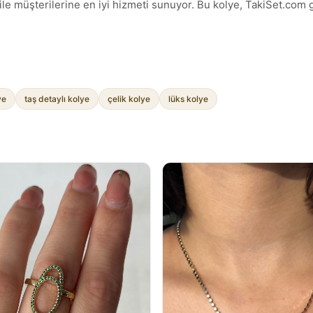
 ile müşterilerine en iyi hizmeti sunuyor. Bu kolye, TakiSet.com
ye
taş detaylı kolye
çelik kolye
lüks kolye