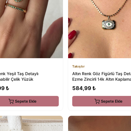
Takıştır
enk Yeşil Taş Detaylı
Altın Renk Göz Figürlü Taş Det
abilir Çelik Yüzük
Ezme Zincirli 14k Altın Kaplam
Kolye
99 ₺
584,99 ₺
Sepete Ekle
Sepete Ekle