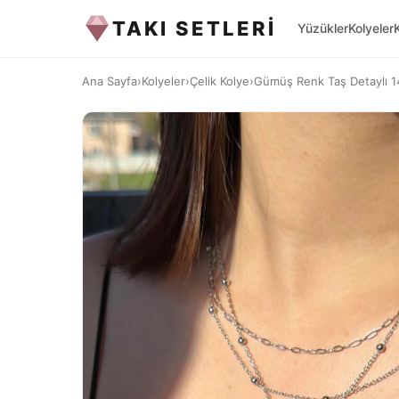
TAKI SETLERİ
Yüzükler
Kolyeler
Ana Sayfa
›
Kolyeler
›
Çelik Kolye
›
Gümüş Renk Taş Detaylı 14