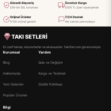
Güvenli Alışveriş
Ücretsiz Kargo
256-bit SSL koruması
2000 TL üzeri siparişlerde
Orijinal Ürünler
7/24 Destek
%100 orijinal garanti
Her zaman yanınızdayız
TAKI SETLERİ
En zarif takılar, mücevherler ve aksesuarlar. TakiSet.com güvencesiyle.
Kurumsal
Yardım
Blog
İade ve Değişim
Hakkımızda
Kargo ve Teslimat
Yeni Gelenler
Gizlilik Politikası
Popüler Ürünler
Bilgi