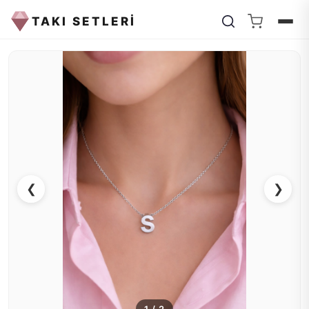
TAKI SETLERİ
❮
❯