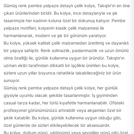
Gümüş renk pembe yelpaze detaylı çelik kolye, Takıştır'ın en öne
çıkan ürünlerinden biridir. Bu kolye, ince detaylarıyla ve şık
tasarımıyla her kadının koluna özel bir dokunuş katıyor. Pembe
yelpaze motifleri, kolyenin klasik çelik malzemesi ile
harmanlanarak, modern ve şık bir görünüm yaratıyor.
Bu kolye, yüksek kaliteli çelik malzemeden üretilmiş ve dayanıklı
bir yapıya sahiptir. Renk solmazlık, paslanmazlık ve uzun ömürlü
olma özelliği ile, günlük kullanıma uygun bir üründür. Takıştır'ın
uzman ekibi tarafından dikkatli bir işçilikle üretilen bu kolye,
sizlere uzun yıllar boyunca rahatlıkla takabileceğiniz bir ürün
sunuyor.
Gümüş renk pembe yelpaze detaylı çelik kolye, her günlük
giysiyle uyumlu olacak şekilde tasarlanmıştır. İş giyiminden
casual tarza kadar, her türlü kıyafetle harmanlanabilir. Ofisteki
profesyonel görünümünüzü artırabilir veya akşamları özel bir
şıklık katabilir. Bu kolye, günlük kullanıma uygun olduğu gibi,
özel günlerde de sizleri etkileyebilecek bir aksesuardır.
Bu kolye, doğum günü, yıldönümü veya sevgililer günü gibi özel