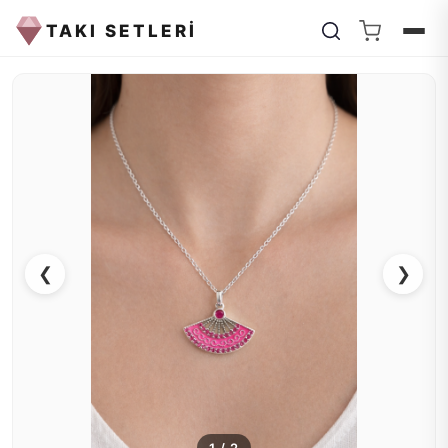
TAKI SETLERİ
❮
❯