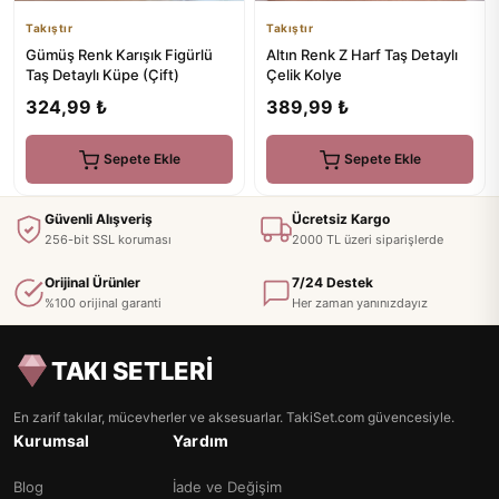
Takıştır
Takıştır
Gümüş Renk Karışık Figürlü
Altın Renk Z Harf Taş Detaylı
Taş Detaylı Küpe (Çift)
Çelik Kolye
324,99 ₺
389,99 ₺
Sepete Ekle
Sepete Ekle
Güvenli Alışveriş
Ücretsiz Kargo
256-bit SSL koruması
2000 TL üzeri siparişlerde
Orijinal Ürünler
7/24 Destek
%100 orijinal garanti
Her zaman yanınızdayız
TAKI SETLERİ
En zarif takılar, mücevherler ve aksesuarlar. TakiSet.com güvencesiyle.
Kurumsal
Yardım
Blog
İade ve Değişim