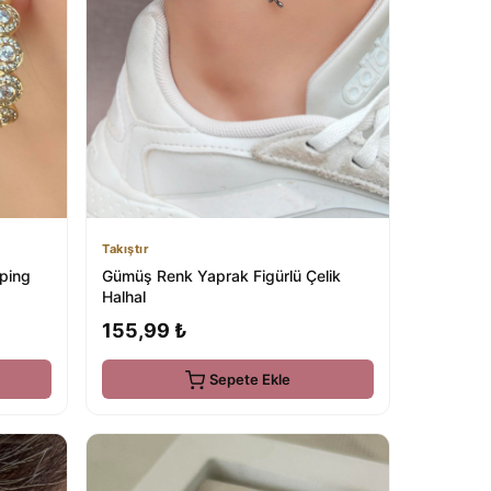
Takıştır
uping
Gümüş Renk Yaprak Figürlü Çelik
Halhal
155,99 ₺
Sepete Ekle