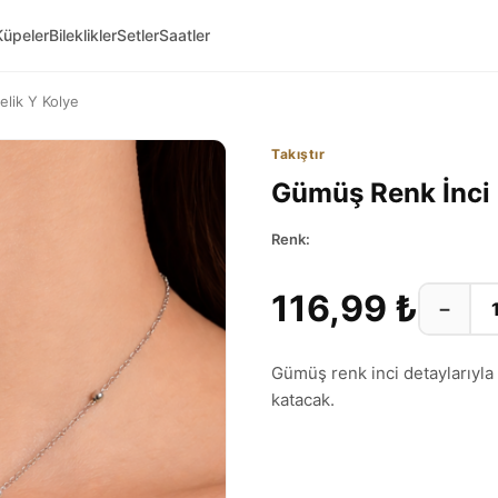
Küpeler
Bileklikler
Setler
Saatler
elik Y Kolye
Takıştır
Gümüş Renk İnci 
Renk:
116,99 ₺
−
Gümüş renk inci detaylarıyla d
katacak.