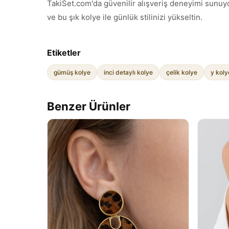
TakiSet.com'da güvenilir alışveriş deneyimi sunuyo
ve bu şık kolye ile günlük stilinizi yükseltin.
Etiketler
gümüş kolye
inci detaylı kolye
çelik kolye
y koly
Benzer Ürünler