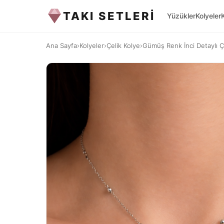
TAKI SETLERİ
Yüzükler
Kolyeler
Ana Sayfa
›
Kolyeler
›
Çelik Kolye
›
Gümüş Renk İnci Detaylı Ç