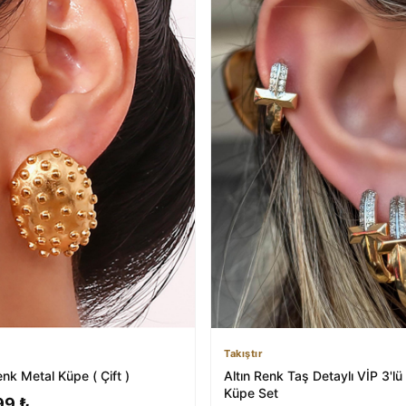
Takıştır
enk Metal Küpe ( Çift )
Altın Renk Taş Detaylı VİP 3'l
Küpe Set
99 ₺