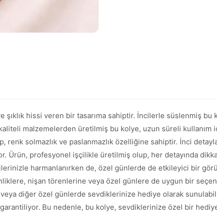
 şıklık hissi veren bir tasarıma sahiptir. İncilerle süslenmiş bu
aliteli malzemelerden üretilmiş bu kolye, uzun süreli kullanım iç
, renk solmazlık ve paslanmazlık özelliğine sahiptir. İnci detayla
yor. Ürün, profesyonel işçilikle üretilmiş olup, her detayında dik
lerinizle harmanlanırken de, özel günlerde de etkileyici bir gör
kinliklere, nişan törenlerine veya özel günlere de uygun bir seçen
ya diğer özel günlerde sevdiklerinize hediye olarak sunulabilir.
 garantiliyor. Bu nedenle, bu kolye, sevdiklerinize özel bir hediye