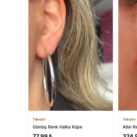
Takıştır
Takıştır
Gümüş Renk Halka Küpe
Altın R
77,99 ₺
324,