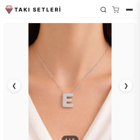
TAKI SETLERİ
❮
❯