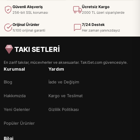
Güvenli Alışveriş
Ücretsiz Kargo
256-bit SSL koruması
2000 TL üzeri siparişlerde
Orijinal Ürünler
7/24 Destek
%100 orijinal garanti
Her zaman yanınızdayız
TAKI SETLERİ
En zarif takılar, mücevherler ve aksesuarlar. TakiSet.com güvencesiyle.
Kurumsal
Yardım
Blog
İade ve Değişim
Hakkımızda
Kargo ve Teslimat
Yeni Gelenler
Gizlilik Politikası
Popüler Ürünler
Bilgi