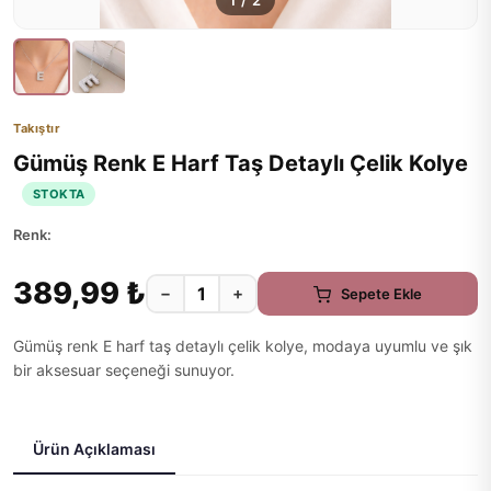
1
/
2
Takıştır
Gümüş Renk E Harf Taş Detaylı Çelik Kolye
STOKTA
Renk:
389,99 ₺
−
+
Sepete Ekle
Gümüş renk E harf taş detaylı çelik kolye, modaya uyumlu ve şık
bir aksesuar seçeneği sunuyor.
Ürün Açıklaması