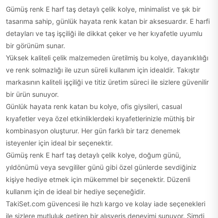
Gümüş renk E harf taş detaylı çelik kolye, minimalist ve şık bir
tasarıma sahip, günlük hayata renk katan bir aksesuardır. E harfi
detayları ve taş işçiliği ile dikkat çeker ve her kıyafetle uyumlu
bir görünüm sunar.
Yüksek kaliteli çelik malzemeden üretilmiş bu kolye, dayanıklılığı
ve renk solmazlığı ile uzun süreli kullanım için idealdir. Takıştır
markasının kaliteli işçiliği ve titiz üretim süreci ile sizlere güvenilir
bir ürün sunuyor.
Günlük hayata renk katan bu kolye, ofis giysileri, casual
kıyafetler veya özel etkinliklerdeki kıyafetlerinizle müthiş bir
kombinasyon oluşturur. Her gün farklı bir tarz denemek
isteyenler için ideal bir seçenektir.
Gümüş renk E harf taş detaylı çelik kolye, doğum günü,
yıldönümü veya sevgililer günü gibi özel günlerde sevdiğiniz
kişiye hediye etmek için mükemmel bir seçenektir. Düzenli
kullanım için de ideal bir hediye seçeneğidir.
TakiSet.com güvencesi ile hızlı kargo ve kolay iade seçenekleri
ile sizlere mutluluk getiren bir alışveriş deneyimi sunuyor. Şimdi