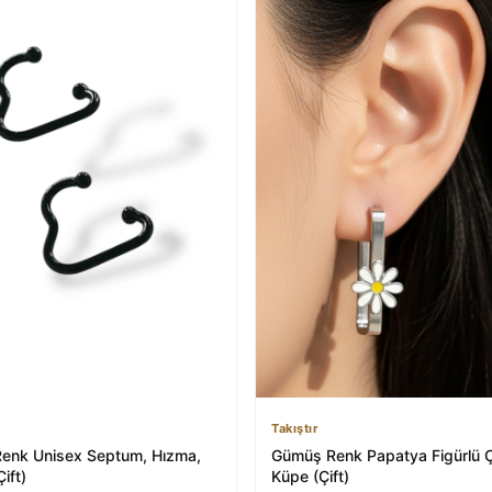
Takıştır
Renk Unisex Septum, Hızma,
Gümüş Renk Papatya Figürlü Ç
ift)
Küpe (Çift)