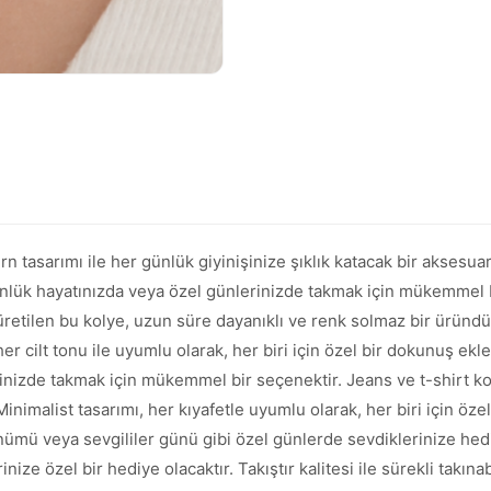
tasarımı ile her günlük giyinişinize şıklık katacak bir aksesuardı
 günlük hayatınızda veya özel günlerinizde takmak için mükemmel 
retilen bu kolye, uzun süre dayanıklı ve renk solmaz bir üründür. 
r cilt tonu ile uyumlu olarak, her biri için özel bir dokunuş ekle
erinizde takmak için mükemmel bir seçenektir. Jeans ve t-shirt k
Minimalist tasarımı, her kıyafetle uyumlu olarak, her biri için öz
ümü veya sevgililer günü gibi özel günlerde sevdiklerinize hed
e özel bir hediye olacaktır. Takıştır kalitesi ile sürekli takınab