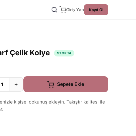
Giriş Yap
Kayıt Ol
rf Çelik Kolye
STOKTA
+
Sepete Ekle
izle kişisel dokunuş ekleyin. Takıştır kalitesi ile
r.