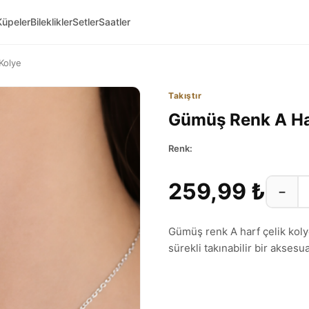
Küpeler
Bileklikler
Setler
Saatler
Kolye
Takıştır
Gümüş Renk A Ha
Renk:
259,99 ₺
−
Gümüş renk A harf çelik kolyen
sürekli takınabilir bir aksesua