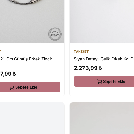
T
TAKISET
n 21 Cm Gümüş Erkek Zincir
Siyah Detaylı Çelik Erkek Kol 
2.273,99 ₺
7,99 ₺
Sepete Ekle
Sepete Ekle