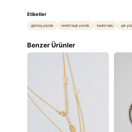
Etiketler
gümüş yüzük
renkli taşlı yüzük
kadın takı
şık yü
Benzer Ürünler