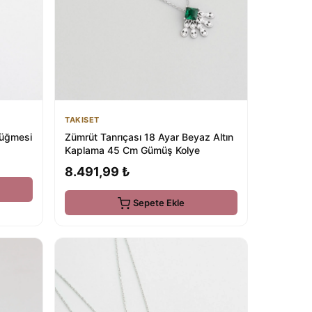
TAKISET
Zümrüt Tanrıçası 18 Ayar Beyaz Altın
Düğmesi
Kaplama 45 Cm Gümüş Kolye
8.491,99 ₺
Sepete Ekle