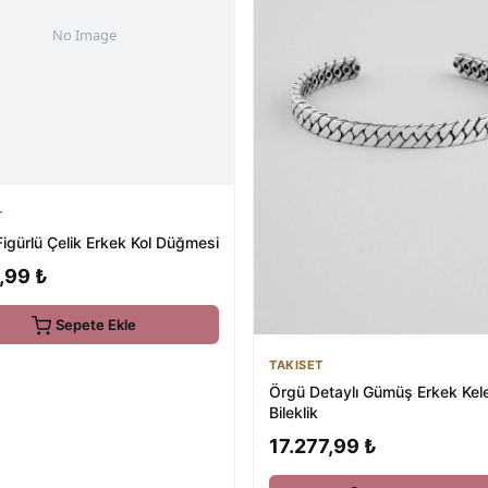
T
Figürlü Çelik Erkek Kol Düğmesi
,99 ₺
Sepete Ekle
TAKISET
Örgü Detaylı Gümüş Erkek Kel
Bileklik
17.277,99 ₺