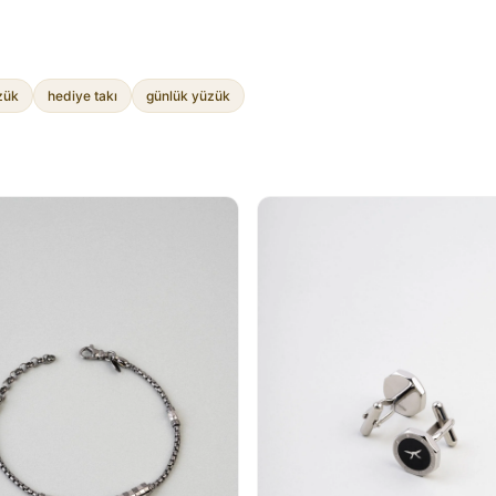
zük
hediye takı
günlük yüzük