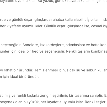
ıyafetle uyumlu kılar. Bu yüzük, günlük hayatta kullanım için ide
 ve günlük dışarı çıkışlarda rahatça kullanılabilir. İş ortamında,
er kıyafetle uyumlu kılar. Günlük dışarı çıkışlarda ise, casual kıy
eçeneğidir. Annelere, kız kardeşlere, arkadaşlara ve hatta kend
 günler için ideal bir hediye seçeneğidir. Renkli taşların kombi
 rahat bir üründür. Temizlenmesi için, sıcak su ve sabun kullana
m için ideal bir üründür.
iş ve renkli taşlarla zenginleştirilmiş bir tasarıma sahiptir. 5.83
 seçenek olan bu yüzük, her kıyafetle uyumlu kılar. Renkli taşlar