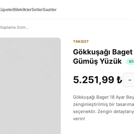
Küpeler
Bileklikler
Setler
Saatler
 Kaplama Güm...
TAKISET
Gökkuşağı Baget 
Gümüş Yüzük
ST
5.251,99 ₺
−
Gökkuşağı Baget 18 Ayar Bey
zenginleştirilmiş bir tasarıma
seçenektir. Zengin detaylarıy
verin!