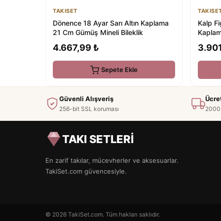
TAKISET
TAKISE
Dönence 18 Ayar Sarı Altın Kaplama
Kalp Fi
21 Cm Gümüş Mineli Bileklik
Kapla
Kolye
4.667,99 ₺
3.901
Sepete Ekle
Güvenli Alışveriş
Ücre
256-bit SSL koruması
2000 
TAKI SETLERİ
En zarif takılar, mücevherler ve aksesuarlar.
TakiSet.com güvencesiyle.
© 2026 TakiSet.com. Tüm hakları saklıdır.