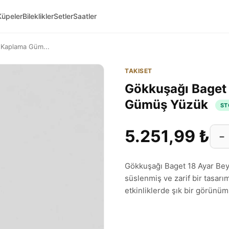
Küpeler
Bileklikler
Setler
Saatler
 Kaplama Güm...
TAKISET
Gökkuşağı Baget 
Gümüş Yüzük
ST
5.251,99 ₺
−
Gökkuşağı Baget 18 Ayar Bey
süslenmiş ve zarif bir tasarı
etkinliklerde şık bir görünüm 