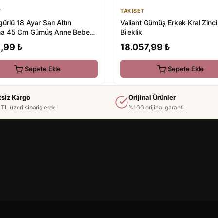
T
TAKISET
gürlü 18 Ayar Sarı Altın
Valiant Gümüş Erkek Kral Zinci
ma 45 Cm Gümüş Anne Bebek
Bileklik
,99 ₺
18.057,99 ₺
Sepete Ekle
Sepete Ekle
tsiz Kargo
Orijinal Ürünler
TL üzeri siparişlerde
%100 orijinal garanti