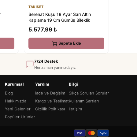
TAKISET
r
Serenat Kuşu 18 Ayar Sarı Altın
Kaplama 19 Cm Gümüş Bileklik
5.577,99 ₺
Sepete Ekle
7/24 Destek
Her zaman yanınızdayız
Kurumsal
Yardım
Bilgi
Blog
İade ve Değişim
Sıkça Sorulan Sorular
Hakkımızda
Kargo ve Teslimat
Kullanım Şartları
Yeni Gelenler
Gizlilik Politikası
İletişim
Popüler Ürünler
VISA
PayPal