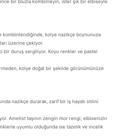
nce bir bluzla kombinleyin, ister şık bir elbiseyle
kle kombinlendiğinde, kolye nazikçe boynunuza
ları üzerine çekiyor.
 bir duruş sergiliyor. Koyu renkler ve pastel
ektirmeden, kolye doğal bir şekilde görünümünüze
da nazikçe durarak, zarif bir iş hayatı stilini
yor. Ametist taşının zengin mor rengi, elbisenizin
renklerle uyumlu olduğunda ise tazelik ve incelik