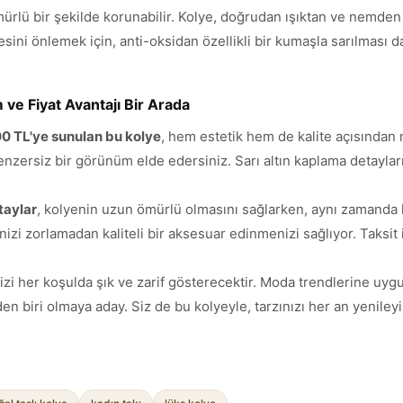
mürlü bir şekilde korunabilir. Kolye, doğrudan ışıktan ve nemden
ini önlemek için, anti-oksidan özellikli bir kumaşla sarılması da 
ve Fiyat Avantajı Bir Arada
,00 TL'ye sunulan bu kolye
, hem estetik hem de kalite açısından 
enzersiz bir görünüm elde edersiniz. Sarı altın kaplama detayları
taylar
, kolyenin uzun ömürlü olmasını sağlarken, aynı zamanda h
izi zorlamadan kaliteli bir aksesuar edinmenizi sağlıyor. Taksit
sizi her koşulda şık ve zarif gösterecektir. Moda trendlerine uy
 biri olmaya aday. Siz de bu kolyeyle, tarzınızı her an yenileyin