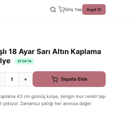
Giriş Yap
Kayıt Ol
lı 18 Ayar Sarı Altın Kaplama
lye
STOKTA
+
Sepete Ekle
n kaplama 43 cm gümüş kolye, zengin mor renkli taşı
at çekiyor. Zamansız şıklığı her anınıza değer