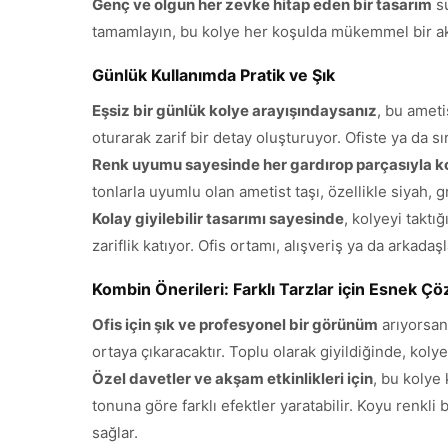
Genç ve olgun her zevke hitap eden bir tasarım
su
tamamlayın, bu kolye her koşulda mükemmel bir 
Günlük Kullanımda Pratik ve Şık
Eşsiz bir günlük kolye arayışındaysanız
, bu amet
oturarak zarif bir detay oluşturuyor. Ofiste ya da s
Renk uyumu sayesinde her gardırop parçasıyla k
tonlarla uyumlu olan ametist taşı, özellikle siyah,
Kolay giyilebilir tasarımı sayesinde
, kolyeyi takt
zariflik katıyor. Ofis ortamı, alışveriş ya da arkada
Kombin Önerileri: Farklı Tarzlar için Esnek Ç
Ofis için şık ve profesyonel bir görünüm
arıyorsanı
ortaya çıkaracaktır. Toplu olarak giyildiğinde, koly
Özel davetler ve akşam etkinlikleri için
, bu kolye
tonuna göre farklı efektler yaratabilir. Koyu renkli
sağlar.