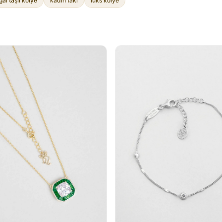
al taşlı kolye
kadın takı
lüks kolye