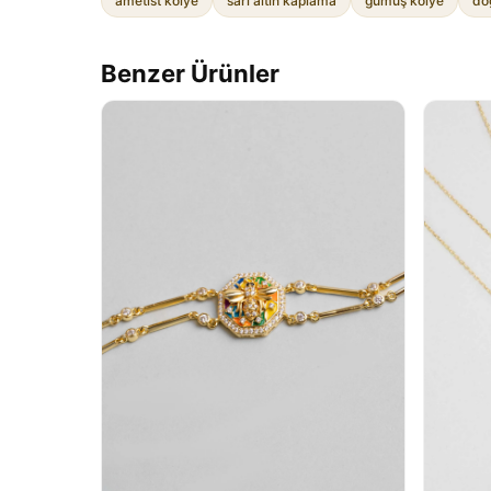
ametist kolye
sarı altın kaplama
gümüş kolye
doğ
Benzer Ürünler