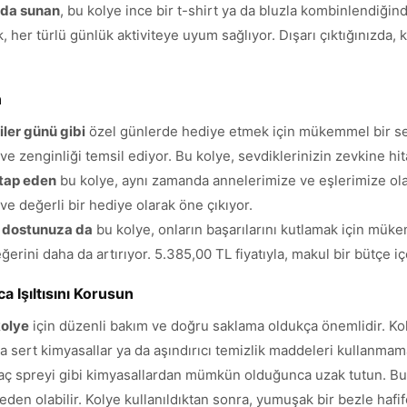
rada sunan
, bu kolye ince bir t-shirt ya da bluzla kombinlendiğind
her türlü günlük aktiviteye uyum sağlıyor. Dışarı çıktığınızda, 
n
ler günü gibi
özel günlerde hediye etmek için mükemmel bir seçi
e zenginliği temsil ediyor. Bu kolye, sevdiklerinizin zevkine hit
itap eden
bu kolye, aynı zamanda annelerimize ve eşlerimize olan
 ve değerli bir hediye olarak öne çıkıyor.
a dostunuza da
bu kolye, onların başarılarını kutlamak için müke
ğerini daha da artırıyor. 5.385,00 TL fiyatıyla, makul bir bütçe 
 Işıltısını Korusun
kolye
için düzenli bakım ve doğru saklama oldukça önemlidir. Kol
sla sert kimyasallar ya da aşındırıcı temizlik maddeleri kullanmam
aç spreyi gibi kimyasallardan mümkün olduğunca uzak tutun. Bu k
den olabilir. Kolye kullanıldıktan sonra, yumuşak bir bezle hafif