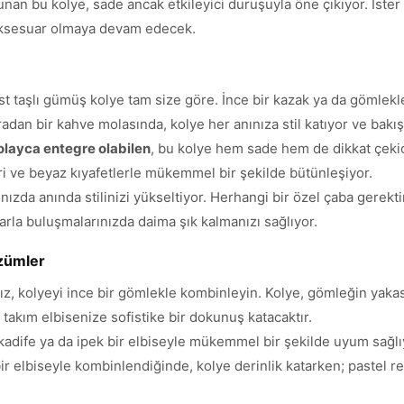
nan bu kolye, sade ancak etkileyici duruşuyla öne çıkıyor. İster i
aksesuar olmaya devam edecek.
ist taşlı gümüş kolye tam size göre. İnce bir kazak ya da gömle
ıradan bir kahve molasında, kolye her anınıza stil katıyor ve bakış
olayca entegre olabilen
, bu kolye hem sade hem de dikkat çekici
 gri ve beyaz kıyafetlerle mükemmel bir şekilde bütünleşiyor.
ığınızda anında stilinizi yükseltiyor. Herhangi bir özel çaba ger
şlarla buluşmalarınızda daima şık kalmanızı sağlıyor.
özümler
z, kolyeyi ince bir gömlekle kombinleyin. Kolye, gömleğin yakasın
e takım elbisenize sofistike bir dokunuş katacaktır.
 kadife ya da ipek bir elbiseyle mükemmel bir şekilde uyum sağlı
 bir elbiseyle kombinlendiğinde, kolye derinlik katarken; pastel 