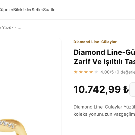
Küpeler
Bileklikler
Setler
Saatler
 Yüzük - ...
Diamond Line-Gülaylar
Diamond Line-Güla
Zarif Ve Işıltılı 
★★★★★
4.00
/5 (
0
değerle
10.742,99 ₺
Diamond Line-Gülaylar Yüzükl
koleksiyonunuzun vazgeçilme