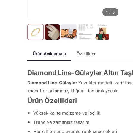
1
/
5
Ürün Açıklaması
Özellikler
Diamond Line-Gülaylar Altın Taşlı 
Diamond Line-Gülaylar
Yüzükler modeli, zarif tasa
kadar her ortamda şıklığınızı tamamlayacak.
Ürün Özellikleri
Yüksek kalite malzeme ve işçilik
Trend ve zamansız tasarım
Her cilt tonuna uyumlu renk seçenekleri