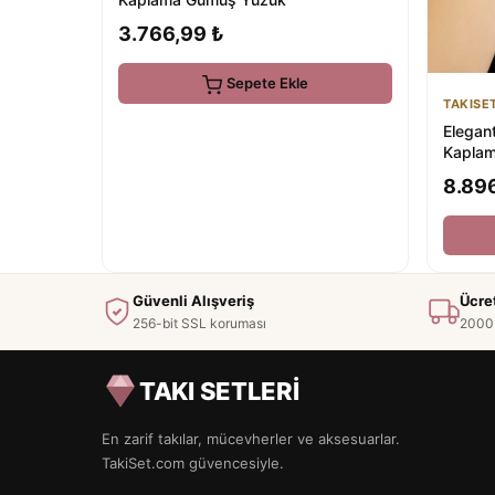
3.766,99 ₺
Sepete Ekle
TAKISE
Elegan
Kaplam
8.89
Güvenli Alışveriş
Ücre
256-bit SSL koruması
2000 
TAKI SETLERİ
En zarif takılar, mücevherler ve aksesuarlar.
TakiSet.com güvencesiyle.