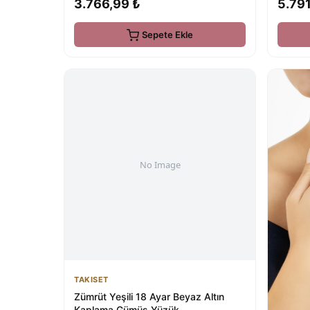
3.766,99 ₺
5.791
Sepete Ekle
TAKISET
Zümrüt Yeşili 18 Ayar Beyaz Altın
Kaplama Gümüş Yüzük