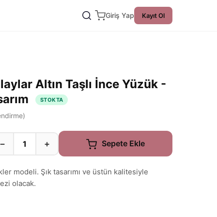
Giriş Yap
Kayıt Ol
ylar Altın Taşlı İnce Yüzük -
Tasarım
STOKTA
ndirme)
−
+
Sepete Ekle
er modeli. Şık tasarımı ve üstün kalitesiyle
zi olacak.