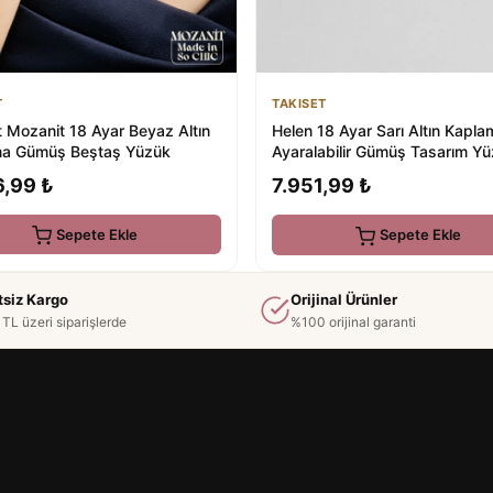
T
TAKISET
t Mozanit 18 Ayar Beyaz Altın
Helen 18 Ayar Sarı Altın Kapla
a Gümüş Beştaş Yüzük
Ayaralabilir Gümüş Tasarım Y
6,99 ₺
7.951,99 ₺
Sepete Ekle
Sepete Ekle
tsiz Kargo
Orijinal Ürünler
TL üzeri siparişlerde
%100 orijinal garanti