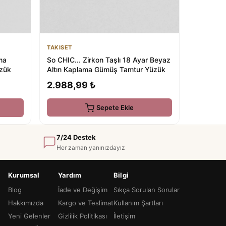
TAKISET
So CHIC... Zirkon Taşlı 18 Ayar Beyaz
ma
Altın Kaplama Gümüş Tamtur Yüzük
üzük
2.988,99 ₺
Sepete Ekle
7/24 Destek
Her zaman yanınızdayız
Kurumsal
Yardım
Bilgi
Blog
İade ve Değişim
Sıkça Sorulan Sorular
Hakkımızda
Kargo ve Teslimat
Kullanım Şartları
Yeni Gelenler
Gizlilik Politikası
İletişim