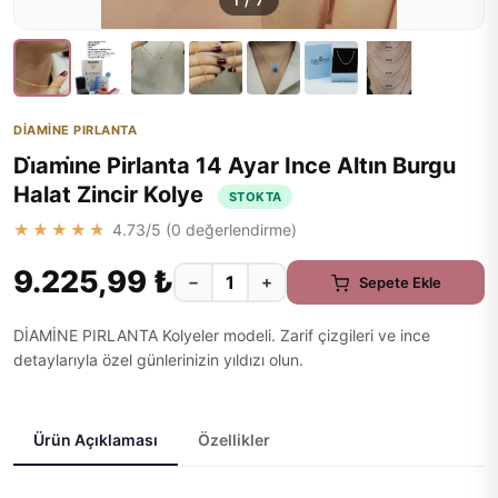
1
/
7
DİAMİNE PIRLANTA
Di̇ami̇ne Pirlanta 14 Ayar Ince Altın Burgu
Halat Zincir Kolye
STOKTA
★★★★★
4.73
/5 (
0
değerlendirme)
9.225,99 ₺
−
+
Sepete Ekle
DİAMİNE PIRLANTA Kolyeler modeli. Zarif çizgileri ve ince
detaylarıyla özel günlerinizin yıldızı olun.
Ürün Açıklaması
Özellikler