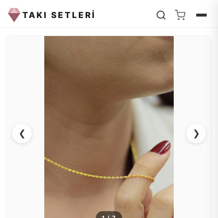
TAKI SETLERİ
❮
❯