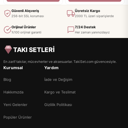
Güvenli Alışveriş
Ücretsiz Kargo
256-bit SSL koruması
2000 TL üzeri siparişlerde
Orijinal Ürünler
7/24 Destek
%100 orijinal garanti
Her zaman yanınızdayız
TAKI SETLERİ
En zarif takılar, mücevherler ve aksesuarlar. TakiSet.com güvencesiyle.
Kurumsal
Yardım
Blog
İade ve Değişim
Hakkımızda
Kargo ve Teslimat
Yeni Gelenler
Gizlilik Politikası
Popüler Ürünler