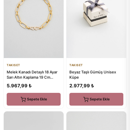
TAKISET
TAKISET
Melek Kanadı Detaylı 18 Ayar
Beyaz Taşlı Gümüş Unisex
Sarı Altın Kaplama 19 Cm
Küpe
Gümüş Zincir Bileklik
5.967,99 ₺
2.977,99 ₺
Sepete Ekle
Sepete Ekle