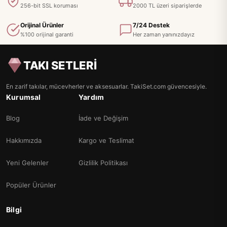
256-bit SSL koruması
2000 TL üzeri siparişlerde
Orijinal Ürünler
7/24 Destek
%100 orijinal garanti
Her zaman yanınızdayız
TAKI SETLERİ
En zarif takılar, mücevherler ve aksesuarlar. TakiSet.com güvencesiyle.
Kurumsal
Yardım
Blog
İade ve Değişim
Hakkımızda
Kargo ve Teslimat
Yeni Gelenler
Gizlilik Politikası
Popüler Ürünler
Bilgi