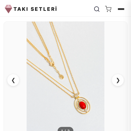
TAKI SETLERİ
❮
❯