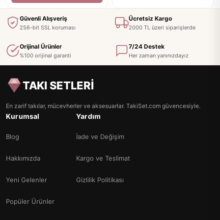
Güvenli Alışveriş
Ücretsiz Kargo
256-bit SSL koruması
2000 TL üzeri siparişlerde
Orijinal Ürünler
7/24 Destek
%100 orijinal garanti
Her zaman yanınızdayız
TAKI SETLERİ
En zarif takılar, mücevherler ve aksesuarlar. TakiSet.com güvencesiyle.
Kurumsal
Yardım
Blog
İade ve Değişim
Hakkımızda
Kargo ve Teslimat
Yeni Gelenler
Gizlilik Politikası
Popüler Ürünler