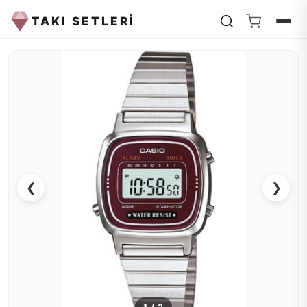
TAKI SETLERİ
❮
❯