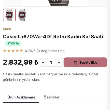
1
/
2
Casio
Casio La670Wa-4Df Retro Kadın Kol Saati
STOKTA
★★★★★
4.76
/5 (
0
değerlendirme)
2.832,99 ₺
−
+
Sepete Ekle
Casio Saatler modeli. Zarif çizgileri ve ince detaylarıyla özel
günlerinizin yıldızı olun.
Ürün Açıklaması
Özellikler