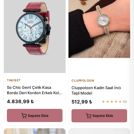
TAKISET
CLUPPOLOON
So Chic Gent Çelik Kasa
Cluppoloon Kadin Saat İnci̇
Bordo Deri Kordon Erkek Kol
Taşli Model
Saati
4.836,99 ₺
512,99 ₺
★★★★★
(0)
Sepete Ekle
Sepete Ekle