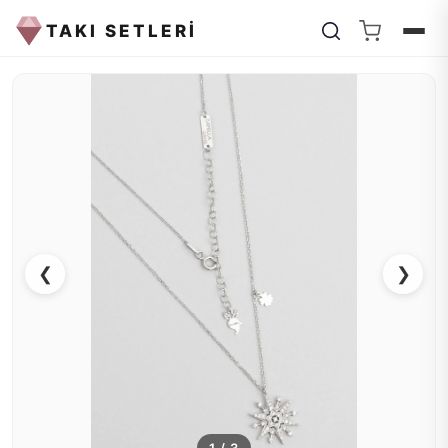
TAKI SETLERİ
❮
❯