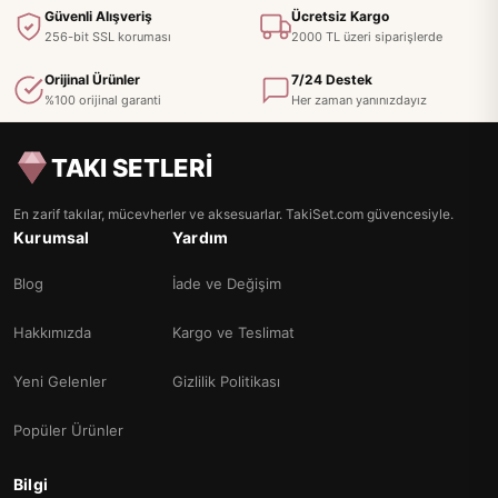
Güvenli Alışveriş
Ücretsiz Kargo
256-bit SSL koruması
2000 TL üzeri siparişlerde
Orijinal Ürünler
7/24 Destek
%100 orijinal garanti
Her zaman yanınızdayız
TAKI SETLERİ
En zarif takılar, mücevherler ve aksesuarlar. TakiSet.com güvencesiyle.
Kurumsal
Yardım
Blog
İade ve Değişim
Hakkımızda
Kargo ve Teslimat
Yeni Gelenler
Gizlilik Politikası
Popüler Ürünler
Bilgi