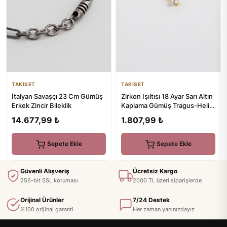
TAKISET
TAKISET
İtalyan Savaşçı 23 Cm Gümüş
Zirkon Işıltısı 18 Ayar Sarı Altın
Erkek Zincir Bileklik
Kaplama Gümüş Tragus-Helix
Piercing
14.677,99 ₺
1.807,99 ₺
Sepete Ekle
Sepete Ekle
Güvenli Alışveriş
Ücretsiz Kargo
256-bit SSL koruması
2000 TL üzeri siparişlerde
Orijinal Ürünler
7/24 Destek
%100 orijinal garanti
Her zaman yanınızdayız