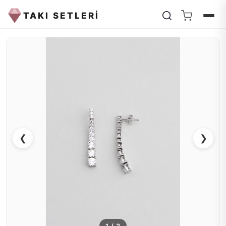
TAKI SETLERİ
❮
❯