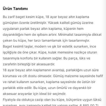
Ürün Tanıtımı
Bu zarif baget kesim küpe, 18 ayar beyaz altın kaplama
gümüşten özenle üretilmiştir. Yüksek kaliteli gümüş üzerine
uygulanan parlak beyaz altın kaplama, küpenin hem
dayanıklılığını hem de ışıltısını artırır. Minimalist tasarımıyla dikkat
çeken bu küpe, her tarzı tamamlamak için tasarlanmıştır.
Baget kesimli taşlar, modern ve şık bir estetik sunarken, ince
işçiliğiyle de öne çıkar. Küpe, kulak memesine nazikçe oturan
tasarımıyla konforlu bir kullanım sağlar. Bu parça, lüks ve
zarafetin birleştiği bir aksesuardır.
18 ayar beyaz altın kaplamanın avantajı, parlaklığını uzun süre
koruması ve cilt dostu olmasıdır. Gümüş malzeme sayesinde hafif
ve rahat kullanım sunarken, kaplama sayesinde de üstün bir
parlaklık elde edilir. Bu küpe, uzun ömürlü ve dayanıklı bir
aksesuar arayanlar için ideal bir seçimdir.
Fiyatıyla da oldukça cazip olan bu küpe, bütçenize uygun lüksü
sunarken, aynı zamanda kaliteli bir yatırım sağlar. 6.885,00 TL