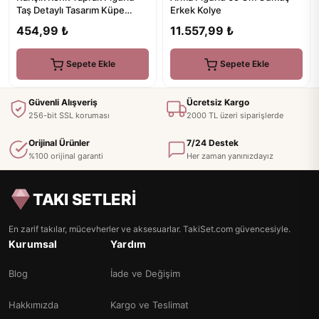
Erkek Kolye
Taş Detaylı Tasarım Küpe
(Çift)
11.557,99 ₺
454,99 ₺
Sepete Ekle
Sepete Ekle
Güvenli Alışveriş
Ücretsiz Kargo
256-bit SSL koruması
2000 TL üzeri siparişlerde
Orijinal Ürünler
7/24 Destek
%100 orijinal garanti
Her zaman yanınızdayız
TAKI SETLERİ
En zarif takılar, mücevherler ve aksesuarlar. TakiSet.com güvencesiyle.
Kurumsal
Yardım
Blog
İade ve Değişim
Hakkımızda
Kargo ve Teslimat