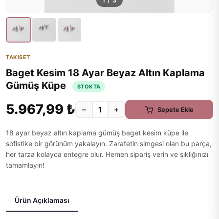
1
/
3
TAKISET
Baget Kesim 18 Ayar Beyaz Altın Kaplama
Gümüş Küpe
STOKTA
5.967,99 ₺
−
+
Sepete Ekle
18 ayar beyaz altın kaplama gümüş baget kesim küpe ile
sofistike bir görünüm yakalayın. Zarafetin simgesi olan bu parça,
her tarza kolayca entegre olur. Hemen sipariş verin ve şıklığınızı
tamamlayın!
Ürün Açıklaması