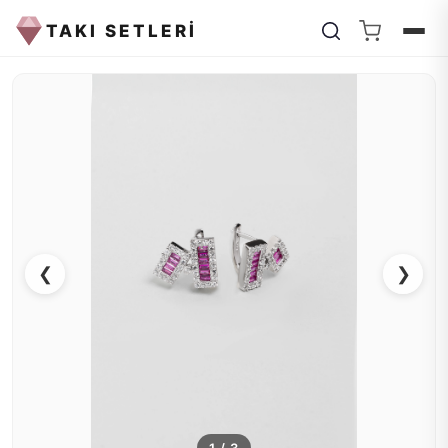
TAKI SETLERİ
❮
❯