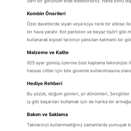
zarif bir görünüm elde edebilirsiniz. Hafta sonu dışar
Kombin Önerileri
Özel davetlerde siyah veya koyu renk bir elbise i
bir hava yaratır. Kot pantolon ve beyaz tişört gibi m
kullanarak kişisel tarzınızı yansıtan katmanlı bir g
Malzeme ve Kalite
925 ayar gümüş üzerine özel kaplama teknolojisi ile
hassas ciltler için bile güvenle kullanılmasına ola
Hediye Rehberi
Bu yüzük, doğum günleri, yıl dönümleri, Sevgililer
iş gibi başarıları kutlamak için de harika bir armağ
Bakım ve Saklama
Takılarınızı kullanmadığınız zamanlarda yumuşak k