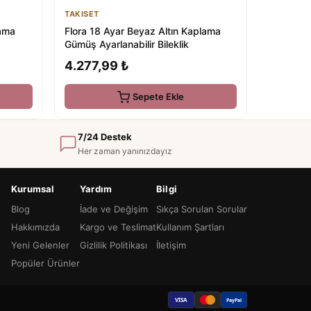
TAKISET
lama
Flora 18 Ayar Beyaz Altın Kaplama
Gümüş Ayarlanabilir Bileklik
4.277,99 ₺
Sepete Ekle
7/24 Destek
Her zaman yanınızdayız
Kurumsal
Yardım
Bilgi
Blog
İade ve Değişim
Sıkça Sorulan Sorular
Hakkımızda
Kargo ve Teslimat
Kullanım Şartları
Yeni Gelenler
Gizlilik Politikası
İletişim
Popüler Ürünler
VISA
PayPal