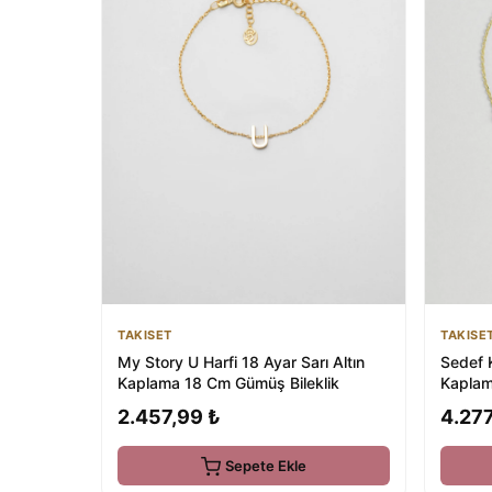
TAKISET
TAKISE
My Story U Harfi 18 Ayar Sarı Altın
Sedef K
Kaplama 18 Cm Gümüş Bileklik
Kaplam
Bileklik
2.457,99 ₺
4.277
Sepete Ekle