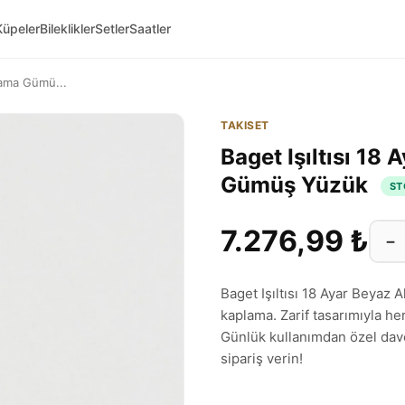
Küpeler
Bileklikler
Setler
Saatler
plama Gümü...
TAKISET
Baget Işıltısı 18
Gümüş Yüzük
ST
7.276,99 ₺
−
Baget Işıltısı 18 Ayar Beyaz
kaplama. Zarif tasarımıyla he
Günlük kullanımdan özel dav
sipariş verin!