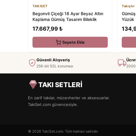
TAKISET
Takıştır
Begonvil Çiçeği 18 Ayar Beyaz Altın
Gümüş 
Kaplama Gümüş Tasarım Bileklik
Yüzük
17.667,99 ₺
134,
Sepete Ekle
Güvenli Alışveriş
Ücre
256-bit SSL koruması
2000 
TAKI SETLERİ
En zarif takılar, mücevherler ve aksesuarlar.
TakiSet.com güvencesiyle.
© 2026 TakiSet.com. Tüm hakları saklıdır.