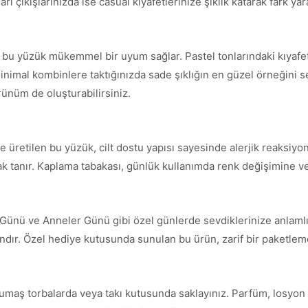
ı çıkışlarınızda ise casual kıyafetlerinize şıklık katarak fark yara
le bu yüzük mükemmel bir uyum sağlar. Pastel tonlarındaki kıyaf
inimal kombinlere taktığınızda sade şıklığın en güzel örneğini serg
örünüm de oluşturabilirsiniz.
 üretilen bu yüzük, cilt dostu yapısı sayesinde alerjik reaksiyon
nak tanır. Kaplama tabakası, günlük kullanımda renk değişimine ve
 Günü ve Anneler Günü gibi özel günlerde sevdiklerinize anlamlı
andır. Özel hediye kutusunda sunulan bu ürün, zarif bir paketleme 
umaş torbalarda veya takı kutusunda saklayınız. Parfüm, losyon 