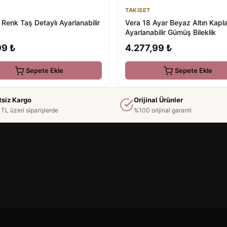
TAKISET
Renk Taş Detaylı Ayarlanabilir
Vera 18 Ayar Beyaz Altın Kap
Ayarlanabilir Gümüş Bileklik
99 ₺
4.277,99 ₺
Sepete Ekle
Sepete Ekle
tsiz Kargo
Orijinal Ürünler
TL üzeri siparişlerde
%100 orijinal garanti