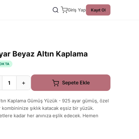
Giriş Yap
Kayıt Ol
 Ayar Beyaz Altın Kaplama
OKTA
+
Sepete Ekle
 Altın Kaplama Gümüş Yüzük - 925 ayar gümüş, özel
r kombininize şıklık katacak eşsiz bir yüzük.
etlere kadar her anınıza eşlik edecek. Hemen