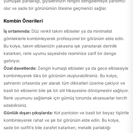
yumuşak parlaklığı, giysilerinizin rengini dengelemeye yardımcı
olur ve sade bir görünümün ötesine geçmenizi sağlar.
Kombin Önerileri
İş ortamında:
Düz renkli takım elbiseler ya da minimalist
gömleklerle kombinleyerek profesyonel bir görünüm elde edin.
Bu kolye, takım elbisenizin yakasına ışık yansıtarak derinlik
katarken, renk uyumu sayesinde resminize zarif bir denge
getiriyor.
Özel davetlerde:
Zengin kumaşlı elbiseler ya da gece elbisesiyle
kombinleyerek lüks bir görünüm oluşturabilirsiniz. Bu kolye,
sahnenin ortasında yer alarak tüm dikkatleri üzerine çekiyor ve
basit bir elbisenin bile şık bir stil hikayesine dönüşmesini sağlıyor.
Renk uyumunu sağlamak için gümüş tonunda aksesuarlar tercih
edebilirsiniz.
Günlük dışarı çıkışlarda:
Kot pantolon ve basit bir beyaz tişörtle
kombinleyerek rahat ve şık bir görünüm elde edin. Bu kolye,
sade bir outfit'e bile zarafet katarken, metalik parlaklığı