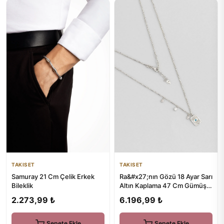
TAKISET
TAKISET
Samuray 21 Cm Çelik Erkek
Ra&#x27;nın Gözü 18 Ayar Sarı
Bileklik
Altın Kaplama 47 Cm Gümüş
Şans Kolye
2.273,99 ₺
6.196,99 ₺
Sepete Ekle
Sepete Ekle