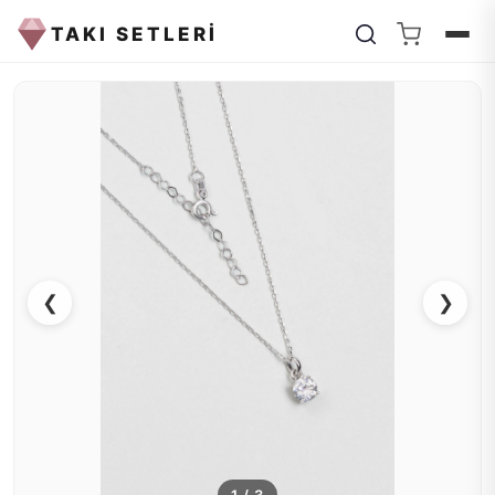
TAKI SETLERİ
❮
❯