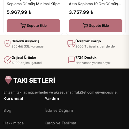
Kaplama Gümüş Minimal Küpe
Altın Kaplama 19 Cm Gümüş
Bileklik
5.967,99 ₺
3.757,99 ₺
Sepete Ekle
Sepete Ekle
Güvenli Alışveriş
Ücretsiz Kargo
256-bit SSL koruması
2000 TL üzeri siparişlerde
Orijinal Ürünler
7/24 Destek
%100 orijinal garanti
Her zaman yanınızdayız
TAKI SETLERİ
En zarif takılar, mücevherler ve aksesuarlar. TakiSet.com güvencesiyle.
Kurumsal
Yardım
Blog
İade ve Değişim
Hakkımızda
Kargo ve Teslimat