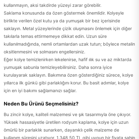
kullanmayın, aksi takdirde yüzeyi zarar görebilir.
Saklama konusunda da özen göstermek önemlidir. Kolyeyle
birlikte verilen özel kutu ya da yumuşak bir bez içerisinde
saklayın. Metal yüzeylerinde çizik oluşmasını önlemek için diğer
takılarla temas ettirmemeye dikkat edin. Uzun süre
kullanılmadığında, nemli ortamlardan uzak tutun; böylece metalin
oksitlenmesini ve solmasını engellersiniz.
Eğer kolye temizlenirken lekelenirse, hafif ılık su ve az miktarda
yumuşak sabunla temizleyebilirsiniz. Daha sonra iyice
kurulayarak saklayın. Bakımına özen gösterdiğiniz sürece, kolye
yıllarca ilk günkü gibi parlaklığını korur. Bu basit adımlar, kolye
için en iyi bakımı sağlamanızı sağlar.
Neden Bu Ürünü Seçmelisiniz?
Bu zincir kolye, kaliteli malzemesi ve şık tasarımıyla öne çıkıyor.
Yüksek hassasiyetle üretilen rodyum kaplama, kolye için uzun
ömürlü bir parlaklık sunarken, dayanıklı çelik malzeme de
kullanım süresini uzatıyor. 1.348,50 TL gibi uygun bir fiyata sahip