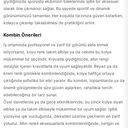
giydiğinizde sporüstü ekibinizin bileklerinde ışıltılı bir aksesuar
olarak öne çıkmanızı sağlar. Bu sayede sportif ve dinamik
görünümünüzü tamamlar. Her koşulda tarzınıza güven katarken,
kolayca çıkarılıp takılabilmesi de pratikliğini artırır.
Kombin Önerileri
İş ortamında profesyonel ve zarif bir görüntü elde etmek
istiyorsanız, koyu renk takım elbise ya da cekete bu kolye
mükemmel bir seçimdir. Kravatla giydiğinizde, altın rengi
detaylar içeren kravatlarla da uyum sağlayabilir. Beyaz ya da
krem renk gömlekle kombinlendiğinde, kolye hafifçe ortaya
çıktığında sofistike bir etki yaratır. Bu kombin, toplantılarda ya da
önemli görüşmelerde size güven aşılarken, rahatlıkla tercih
edebileceğiniz bir tarz sunar.
Özel davetlerde ya da gece etkinliklerinde, bu zincir kolye siyah
elbise ya da takım elbiseyle mükemmel bir uyum sağlar. Işıltılı
yüzeyine ışık vurduğunda, dikkatleri üzerine çekmenin en zarif
yoludur. Altın renkli aksesuarlarla kombinlendiğinde, zengin ve