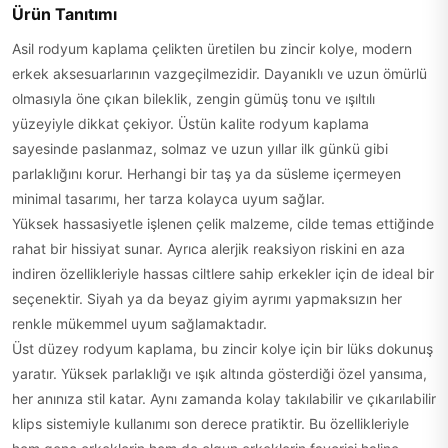
Ürün Tanıtımı
Asil rodyum kaplama çelikten üretilen bu zincir kolye, modern
erkek aksesuarlarının vazgeçilmezidir. Dayanıklı ve uzun ömürlü
olmasıyla öne çıkan bileklik, zengin gümüş tonu ve ışıltılı
yüzeyiyle dikkat çekiyor. Üstün kalite rodyum kaplama
sayesinde paslanmaz, solmaz ve uzun yıllar ilk günkü gibi
parlaklığını korur. Herhangi bir taş ya da süsleme içermeyen
minimal tasarımı, her tarza kolayca uyum sağlar.
Yüksek hassasiyetle işlenen çelik malzeme, cilde temas ettiğinde
rahat bir hissiyat sunar. Ayrıca alerjik reaksiyon riskini en aza
indiren özellikleriyle hassas ciltlere sahip erkekler için de ideal bir
seçenektir. Siyah ya da beyaz giyim ayrımı yapmaksızın her
renkle mükemmel uyum sağlamaktadır.
Üst düzey rodyum kaplama, bu zincir kolye için bir lüks dokunuş
yaratır. Yüksek parlaklığı ve ışık altında gösterdiği özel yansıma,
her anınıza stil katar. Aynı zamanda kolay takılabilir ve çıkarılabilir
klips sistemiyle kullanımı son derece pratiktir. Bu özellikleriyle