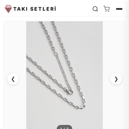
TAKI SETLERİ
❮
❯