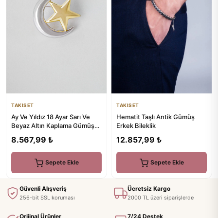
TAKISET
TAKISET
Ay Ve Yıldız 18 Ayar Sarı Ve
Hematit Taşlı Antik Gümüş
Beyaz Altın Kaplama Gümüş
Erkek Bileklik
Broş
8.567,99 ₺
12.857,99 ₺
Sepete Ekle
Sepete Ekle
Güvenli Alışveriş
Ücretsiz Kargo
256-bit SSL koruması
2000 TL üzeri siparişlerde
Orijinal Ürünler
7/24 Destek