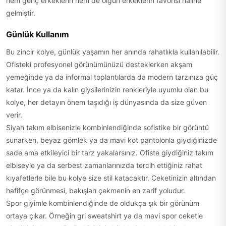
hem genç erkeklerin hem de olgun erkeklerin favorisi haline
gelmiştir.
Günlük Kullanım
Bu zincir kolye, günlük yaşamın her anında rahatlıkla kullanılabilir.
Ofisteki profesyonel görünümünüzü desteklerken akşam
yemeğinde ya da informal toplantılarda da modern tarzınıza güç
katar. İnce ya da kalın giysilerinizin renkleriyle uyumlu olan bu
kolye, her detayın önem taşıdığı iş dünyasında da size güven
verir.
Siyah takım elbisenizle kombinlendiğinde sofistike bir görüntü
sunarken, beyaz gömlek ya da mavi kot pantolonla giydiğinizde
sade ama etkileyici bir tarz yakalarsınız. Ofiste giydiğiniz takım
elbiseyle ya da serbest zamanlarınızda tercih ettiğiniz rahat
kıyafetlerle bile bu kolye size stil katacaktır. Ceketinizin altından
hafifçe görünmesi, bakışları çekmenin en zarif yoludur.
Spor giyimle kombinlendiğinde de oldukça şık bir görünüm
ortaya çıkar. Örneğin gri sweatshirt ya da mavi spor ceketle