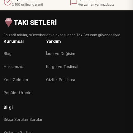
%100 orijinal garanti
Her zaman yanınızdayız
TAKI SETLERİ
En zarif takılar, mücevherler ve aksesuarlar. TakiSet.com güvencesiyle.
Kurumsal
Yardım
Blog
İade ve Değişim
Hakkımızda
Kargo ve Teslimat
Yeni Gelenler
Gizlilik Politikası
Popüler Ürünler
Bilgi
Sıkça Sorulan Sorular
Kullanım Şartları