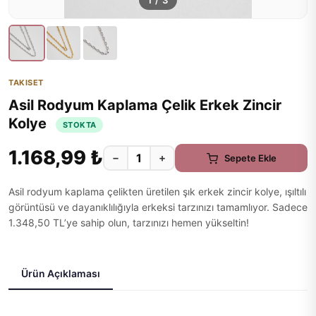
1
/
3
TAKISET
Asil Rodyum Kaplama Çelik Erkek Zincir
Kolye
STOKTA
1.168,99 ₺
−
+
Sepete Ekle
Asil rodyum kaplama çelikten üretilen şık erkek zincir kolye, ışıltılı
görüntüsü ve dayanıklılığıyla erkeksi tarzınızı tamamlıyor. Sadece
1.348,50 TL’ye sahip olun, tarzınızı hemen yükseltin!
Ürün Açıklaması