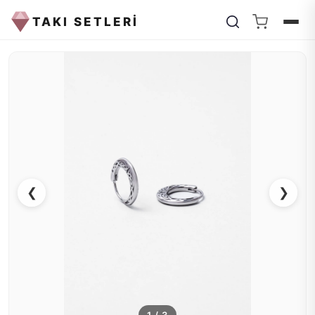
TAKI SETLERİ
❮
❯