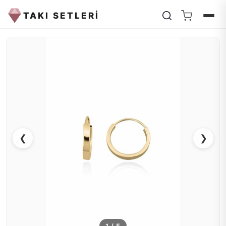
TAKI SETLERİ
❮
❯