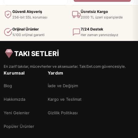
Güvenli Alışveriş
Ücretsiz Kargo
256-bit SSL koruması
2000 TL üzeri siparişlerde
Orijinal Ürünler
7/24 Destek
%100 orijinal garanti
Her zaman yanınızdayız
TAKI SETLERİ
En zarif takılar, mücevherler ve aksesuarlar. TakiSet.com güvencesiyle.
Kurumsal
Yardım
Blog
İade ve Değişim
Hakkımızda
Kargo ve Teslimat
Yeni Gelenler
Gizlilik Politikası
Popüler Ürünler