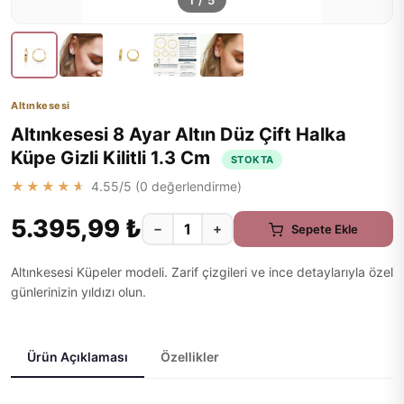
1
/
5
Altınkesesi
Altınkesesi 8 Ayar Altın Düz Çift Halka
Küpe Gizli Kilitli 1.3 Cm
STOKTA
★★★★★
4.55
/5 (
0
değerlendirme)
5.395,99 ₺
−
+
Sepete Ekle
Altınkesesi Küpeler modeli. Zarif çizgileri ve ince detaylarıyla özel
günlerinizin yıldızı olun.
Ürün Açıklaması
Özellikler