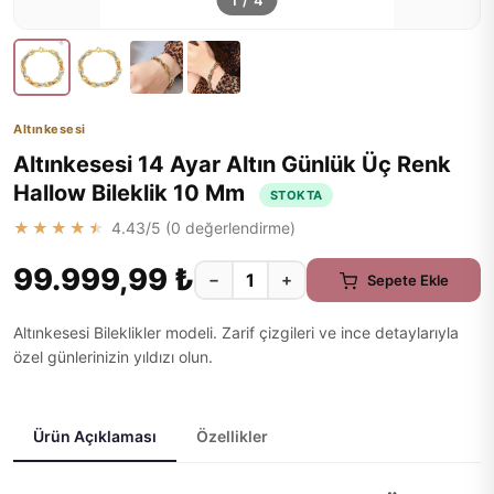
1
/
4
Altınkesesi
Altınkesesi 14 Ayar Altın Günlük Üç Renk
Hallow Bileklik 10 Mm
STOKTA
★★★★★
4.43
/5 (
0
değerlendirme)
99.999,99 ₺
−
+
Sepete Ekle
Altınkesesi Bileklikler modeli. Zarif çizgileri ve ince detaylarıyla
özel günlerinizin yıldızı olun.
Ürün Açıklaması
Özellikler