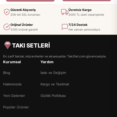
Güvenli Alışveriş
Ücretsiz Kargo
256-bit SSL koruması
2000 TL üzeri siparişlerde
Orijinal Ürünler
7/24 Destek
%100 orijinal garanti
Her zaman yanınızdayız
TAKI SETLERİ
En zarif takılar, mücevherler ve aksesuarlar. TakiSet.com güvencesiyle.
Kurumsal
Yardım
Blog
İade ve Değişim
Hakkımızda
Kargo ve Teslimat
Yeni Gelenler
Gizlilik Politikası
Popüler Ürünler