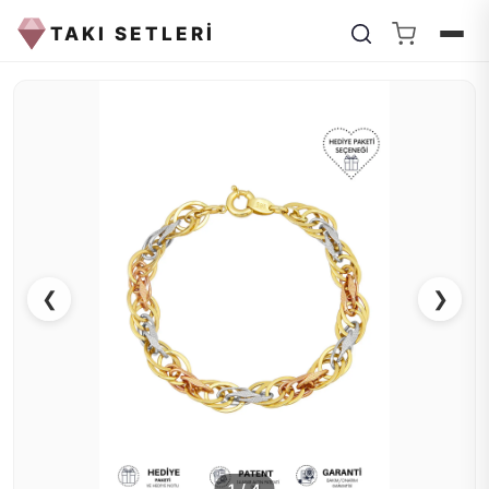
TAKI SETLERİ
❮
❯