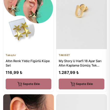
Takıştır
TAKISET
Altın Renk Yıldız Figürlü Küpe
My Story U Harfi 18 Ayar Sarı
Set
Altın Kaplama Gümüş Tek
Küpe
116,99 ₺
1.287,99 ₺
Sepete Ekle
Sepete Ekle