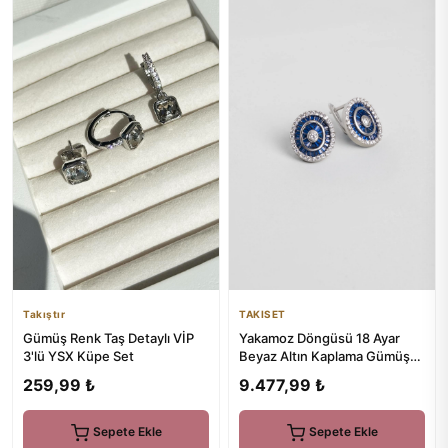
Takıştır
TAKISET
Gümüş Renk Taş Detaylı VİP
Yakamoz Döngüsü 18 Ayar
3'lü YSX Küpe Set
Beyaz Altın Kaplama Gümüş
Küpe
259,99 ₺
9.477,99 ₺
Sepete Ekle
Sepete Ekle