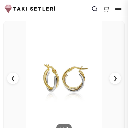
TAKI SETLERİ
❮
❯