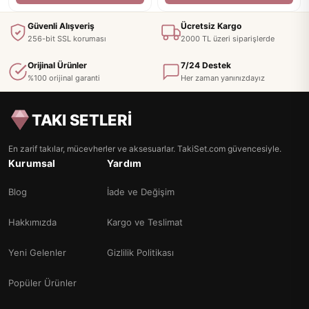
Güvenli Alışveriş
Ücretsiz Kargo
256-bit SSL koruması
2000 TL üzeri siparişlerde
Orijinal Ürünler
7/24 Destek
%100 orijinal garanti
Her zaman yanınızdayız
TAKI SETLERİ
En zarif takılar, mücevherler ve aksesuarlar. TakiSet.com güvencesiyle.
Kurumsal
Yardım
Blog
İade ve Değişim
Hakkımızda
Kargo ve Teslimat
Yeni Gelenler
Gizlilik Politikası
Popüler Ürünler