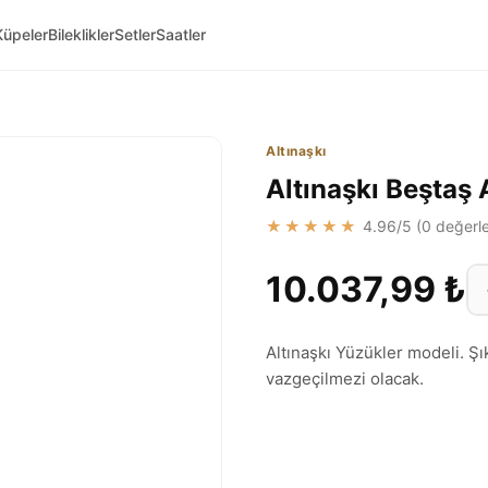
Küpeler
Bileklikler
Setler
Saatler
Altınaşkı
Altınaşkı Beştaş
★★★★★
4.96
/5 (
0
değerle
10.037,99 ₺
Altınaşkı Yüzükler modeli. Şı
vazgeçilmezi olacak.