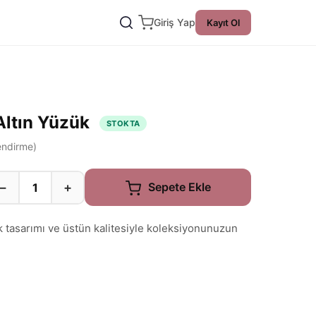
Giriş Yap
Kayıt Ol
 Altın Yüzük
STOKTA
ndirme)
−
+
Sepete Ekle
k tasarımı ve üstün kalitesiyle koleksiyonunuzun