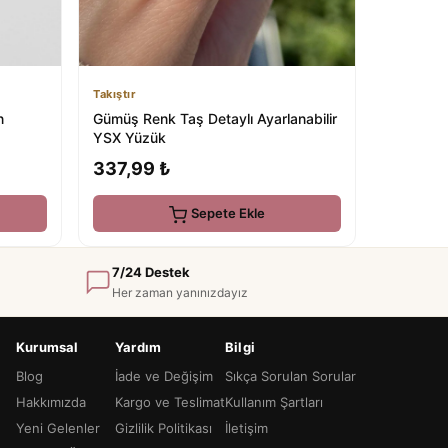
Takıştır
n
Gümüş Renk Taş Detaylı Ayarlanabilir
YSX Yüzük
337,99 ₺
Sepete Ekle
7/24 Destek
Her zaman yanınızdayız
Kurumsal
Yardım
Bilgi
Blog
İade ve Değişim
Sıkça Sorulan Sorular
Hakkımızda
Kargo ve Teslimat
Kullanım Şartları
Yeni Gelenler
Gizlilik Politikası
İletişim