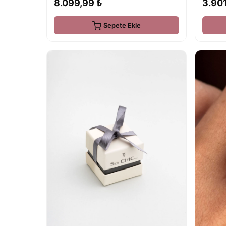
3.901
8.099,99 ₺
Sepete Ekle