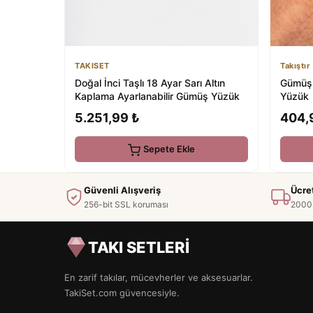
TAKISET
Takıştır
Doğal İnci Taşlı 18 Ayar Sarı Altın
Gümüş 
Kaplama Ayarlanabilir Gümüş Yüzük
Yüzük
5.251,99 ₺
404,
Sepete Ekle
Güvenli Alışveriş
Ücre
256-bit SSL koruması
2000 
TAKI SETLERİ
En zarif takılar, mücevherler ve aksesuarlar.
TakiSet.com güvencesiyle.