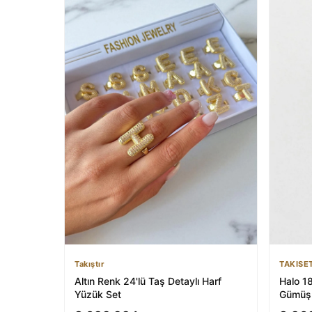
TAKISE
Takıştır
Halo 1
Altın Renk 24'lü Taş Detaylı Harf
Gümüş 
Yüzük Set