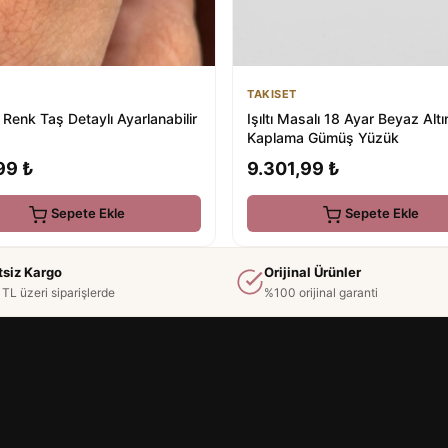
TAKISET
Renk Taş Detaylı Ayarlanabilir
Işıltı Masalı 18 Ayar Beyaz Altı
Kaplama Gümüş Yüzük
99 ₺
9.301,99 ₺
Sepete Ekle
Sepete Ekle
tsiz Kargo
Orijinal Ürünler
TL üzeri siparişlerde
%100 orijinal garanti