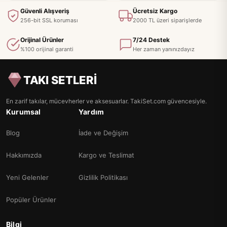
Güvenli Alışveriş
Ücretsiz Kargo
256-bit SSL koruması
2000 TL üzeri siparişlerde
Orijinal Ürünler
7/24 Destek
%100 orijinal garanti
Her zaman yanınızdayız
TAKI SETLERİ
En zarif takılar, mücevherler ve aksesuarlar. TakiSet.com güvencesiyle.
Kurumsal
Yardım
Blog
İade ve Değişim
Hakkımızda
Kargo ve Teslimat
Yeni Gelenler
Gizlilik Politikası
Popüler Ürünler
Bilgi