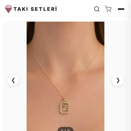
TAKI SETLERİ
❮
❯