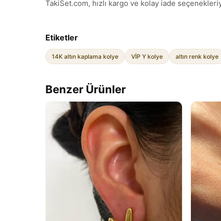
TakiSet.com, hızlı kargo ve kolay iade seçenekleriyl
Etiketler
14K altın kaplama kolye
VİP Y kolye
altın renk kolye
Benzer Ürünler