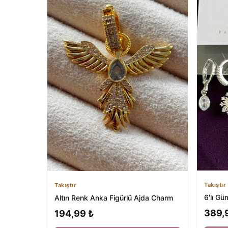
Takıştır
Takıştır
6'lı G
Altın Renk Anka Figürlü Ajda Charm
389,
194,99 ₺