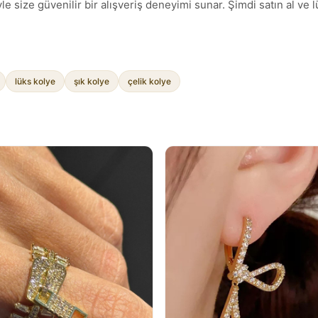
e size güvenilir bir alışveriş deneyimi sunar. Şimdi satın al ve lü
lüks kolye
şık kolye
çelik kolye