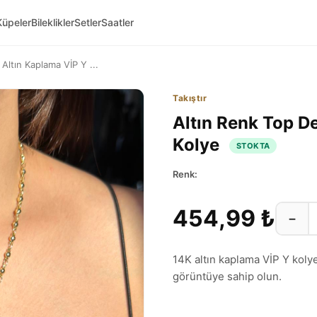
Küpeler
Bileklikler
Setler
Saatler
 Altın Kaplama VİP Y ...
Takıştır
Altın Renk Top De
Kolye
STOKTA
Renk:
454,99 ₺
−
14K altın kaplama VİP Y kolye
görüntüye sahip olun.