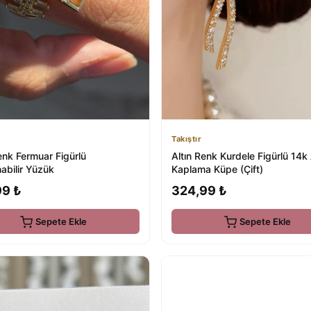
Takıştır
enk Fermuar Figürlü
Altın Renk Kurdele Figürlü 14k 
abilir Yüzük
Kaplama Küpe (Çift)
99 ₺
324,99 ₺
Sepete Ekle
Sepete Ekle