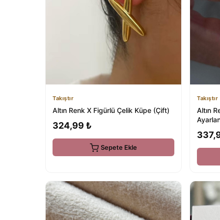
Takıştır
Takıştır
Altın Renk X Figürlü Çelik Küpe (Çift)
Altın R
Ayarlan
324,99 ₺
337,
Sepete Ekle