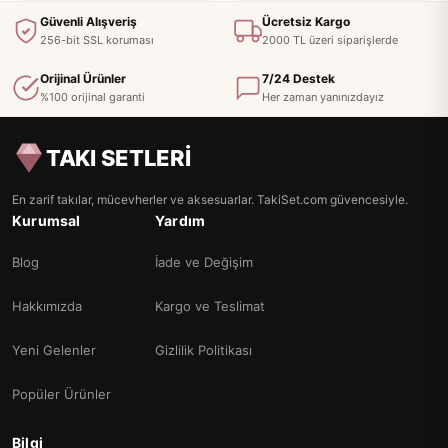
Güvenli Alışveriş
Ücretsiz Kargo
256-bit SSL koruması
2000 TL üzeri siparişlerde
Orijinal Ürünler
7/24 Destek
%100 orijinal garanti
Her zaman yanınızdayız
TAKI SETLERİ
En zarif takılar, mücevherler ve aksesuarlar. TakiSet.com güvencesiyle.
Kurumsal
Yardım
Blog
İade ve Değişim
Hakkımızda
Kargo ve Teslimat
Yeni Gelenler
Gizlilik Politikası
Popüler Ürünler
Bilgi