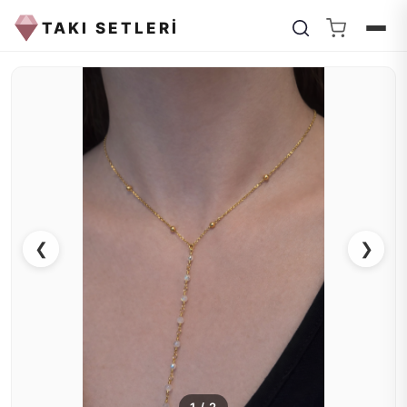
TAKI SETLERİ
❮
❯