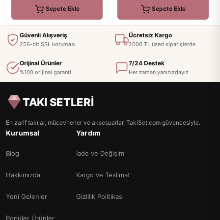
Sepete Ekle
Sepete Ekle
Güvenli Alışveriş
Ücretsiz Kargo
256-bit SSL koruması
2000 TL üzeri siparişlerde
Orijinal Ürünler
7/24 Destek
%100 orijinal garanti
Her zaman yanınızdayız
TAKI SETLERİ
En zarif takılar, mücevherler ve aksesuarlar. TakiSet.com güvencesiyle.
Kurumsal
Yardım
Blog
İade ve Değişim
Hakkımızda
Kargo ve Teslimat
Yeni Gelenler
Gizlilik Politikası
Popüler Ürünler