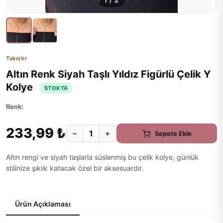
1
/
2
Takıştır
Altın Renk Siyah Taşlı Yıldız Figürlü Çelik Y
Kolye
STOKTA
Renk:
233,99 ₺
−
+
Sepete Ekle
Altın rengi ve siyah taşlarla süslenmiş bu çelik kolye, günlük
stilinize şıklık katacak özel bir aksesuardır.
Ürün Açıklaması