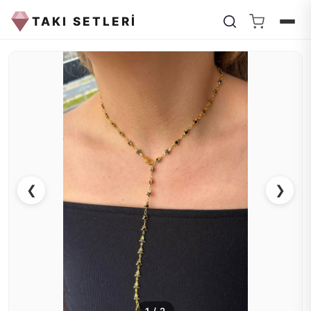
TAKI SETLERİ
❮
❯